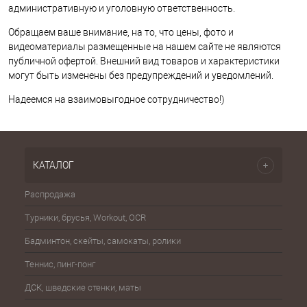
административную и уголовную ответственность.
Обращаем ваше внимание, на то, что цены, фото и
видеоматериалы размещенные на нашем сайте не являются
публичной офертой. Внешний вид товаров и характеристики
могут быть изменены без предупреждений и уведомлений.
Надеемся на взаимовыгодное сотрудничество!)
КАТАЛОГ
Распродажа
Эспа
Турники, брусья, Workout, OCR
Шахма
Бадминтон, скейты, самокаты, ролики
Баске
Теннис, пинг-понг
Бейсб
ДСК, шведские стенки, маты
Бокс,