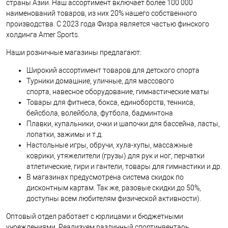
страны Азии. Наш ассортимент включает более 100 000
наименований товаров, из них 20% нашего собственного
производства. C 2023 года Физра является частью финского
холдинга Amer Sports.
Наши розничные магазины предлагают:
Широкий ассортимент товаров для детского спорта
Турники домашние, уличные, для массового
спорта, навесное оборудование, гимнастические маты
Товары для фитнеса, бокса, единоборств, тенниса,
бейсбола, волейбола, футбола, бадминтона
Плавки, купальники, очки и шапочки для бассейна, ласты,
лопатки, зажимы и т.д.
Настольные игры, обручи, хула-хупы, массажные
коврики, утяжелители (грузы) для рук и ног, перчатки
атлетические, гири и гантели, товары для гимнастики и др.
В магазинах предусмотрена система скидок по
дисконтным картам. Так же, разовые скидки до 50%,
доступны всем любителям физической активности).
Оптовый отдел работает с юрлицами и бюджетными
учреждениями. Реализуем различный спортинвентарь,