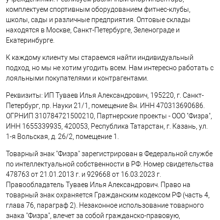
комплектуем спортивным оборудованием фитнес-клубы,
школы, сады и различные предприятия. Оптовые склады
находятся в Москве, Санкт-Петербурге, Зеленограде и
Екатеринбурге.
К каждому клиенту мы стараемся найти индивидуальный
подход, но мы не хотим угодить всем. Нам интересно работать с
лояльными покупателями и контрагентами.
Реквизиты: ИП Туваев Илья Александрович, 195220, г. Санкт-
Петербург, пр. Науки 21/1, помещение 8н. ИНН 470313690686.
ОГРНИП 310784721500210, Партнерские проекты - ООО "Физра",
ИНН 1655339935, 420053, Республика Татарстан, г. Казань, ул.
1-я Вольская, д. 26/2, помещение 1.
Товарный знак "Физра" зарегистрирован в Федеральной службе
по интеллектуальной собственности в РФ. Номер свидетельства
478763 от 21.01.2013 г. и 929668 от 16.03.2023 г.
Правообладатель Туваев Илья Александрович. Право на
товарный знак охраняется Гражданским кодексом РФ (часть 4,
глава 76, параграф 2). Незаконное использование товарного
знака "Физра", влечет за собой гражданско-правовую,