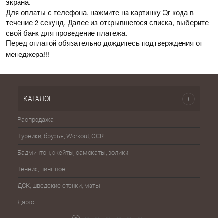
экрана.
Для оплаты с телефона, нажмите на картинку Qr кода в
течение 2 секунд. Далее из открывшегося списка, выберите
свой банк для проведение платежа.
Перед оплатой обязательно дождитесь подтверждения от
менеджера!!!
КАТАЛОГ
Распродажа
Эспа
Турники, брусья, Workout, OCR
Шахма
Бадминтон, скейты, самокаты, ролики
Баске
Теннис, пинг-понг
Бейсб
ДСК, шведские стенки, маты
Бокс,
Дартс
Атриб