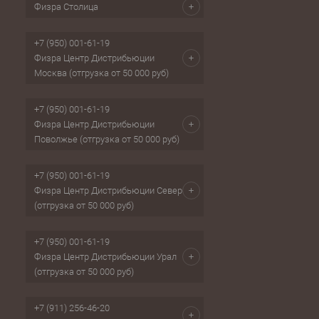
Физра Столица
+7 (950) 001-61-19
Физра Центр Дистрибьюции
Москва (отгрузка от 50 000 руб)
+7 (950) 001-61-19
Физра Центр Дистрибьюции
Поволжье (отгрузка от 50 000 руб)
+7 (950) 001-61-19
Физра Центр Дистрибьюции Север
(отгрузка от 50 000 руб)
+7 (950) 001-61-19
Физра Центр Дистрибьюции Урал
(отгрузка от 50 000 руб)
+7 (911) 256-46-20