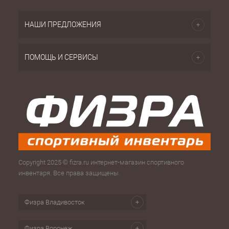
НАШИ ПРЕДЛОЖЕНИЯ
ПОМОЩЬ И СЕРВИСЫ
Copyright 2025 © fizra.ru интернет-магазин спортивного
инвентаря. Все права защищены.
Физра Владивосток
Физра Воронеж