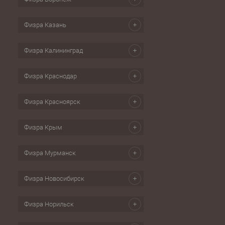
Физра Казань
Физра Калининград
Физра Краснодар
Физра Красноярск
Физра Крым
Физра Мурманск
Физра Новосибирск
Физра Норильск