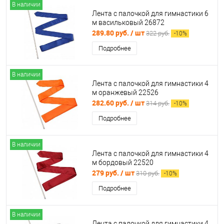
В наличии
Лента с палочкой для гимнастики 6
м васильковый 26872
289.80 руб.
/ шт
322 руб.
-
10
%
Подробнее
В наличии
Лента с палочкой для гимнастики 4
м оранжевый 22526
282.60 руб.
/ шт
314 руб.
-
10
%
Подробнее
В наличии
Лента с палочкой для гимнастики 4
м бордовый 22520
279 руб.
/ шт
310 руб.
-
10
%
Подробнее
В наличии
Лента с палочкой для гимнастики 4