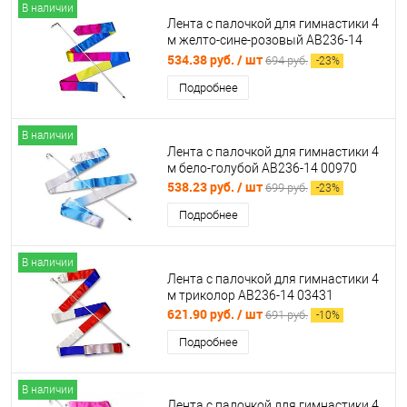
В наличии
Лента с палочкой для гимнастики 4
м желто-сине-розовый АВ236-14
03797
534.38 руб.
/ шт
694 руб.
-
23
%
Подробнее
В наличии
Лента с палочкой для гимнастики 4
м бело-голубой АВ236-14 00970
538.23 руб.
/ шт
699 руб.
-
23
%
Подробнее
В наличии
Лента с палочкой для гимнастики 4
м триколор АВ236-14 03431
621.90 руб.
/ шт
691 руб.
-
10
%
Подробнее
В наличии
Лента с палочкой для гимнастики 4