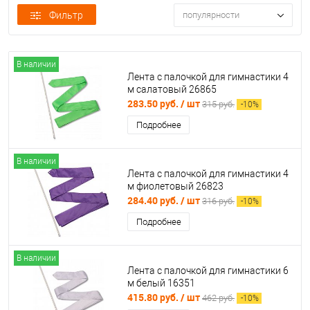
Фильтр
популярности
В наличии
Лента с палочкой для гимнастики 4
м салатовый 26865
283.50 руб.
/ шт
315 руб.
-
10
%
Подробнее
В наличии
Лента с палочкой для гимнастики 4
м фиолетовый 26823
284.40 руб.
/ шт
316 руб.
-
10
%
Подробнее
В наличии
Лента с палочкой для гимнастики 6
м белый 16351
415.80 руб.
/ шт
462 руб.
-
10
%