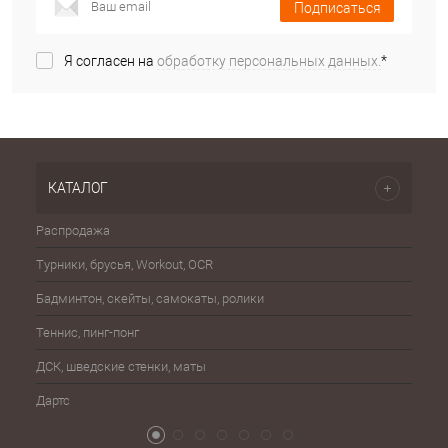
Подписаться
Я согласен на
обработку персональных данных.
*
КАТАЛОГ
Распродажа
Эспа
Турники, брусья, Workout, OCR
Шахма
Бадминтон, скейты, самокаты, ролики
Баске
Теннис, пинг-понг
Бейсб
ДСК, шведские стенки, маты
Бокс,
Дартс
Атриб