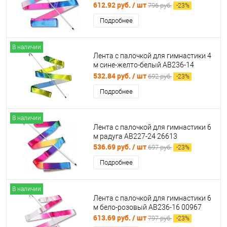
22110
612.92 руб.
/ шт
796 руб.
-
23
%
Подробнее
В наличии
Лента с палочкой для гимнастики 4
м сине-желто-белый АВ236-14
03794
532.84 руб.
/ шт
692 руб.
-
23
%
Подробнее
В наличии
Лента с палочкой для гимнастики 6
м радуга АВ227-24 26613
536.69 руб.
/ шт
697 руб.
-
23
%
Подробнее
В наличии
Лента с палочкой для гимнастики 6
м бело-розовый АВ236-16 00967
613.69 руб.
/ шт
797 руб.
-
23
%