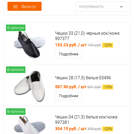
Фильтр
популярности
В наличии
Чешки 33 (21,0) черные иск/кожа
997377
153.23 руб.
/ шт
199 руб.
-
23
%
Подробнее
В наличии
Чешки 28 (17,5) белые 03496
567.90 руб.
/ шт
631 руб.
-
10
%
Подробнее
В наличии
Чешки 34 (21,5) белые иск/кожа
997381
304.15 руб.
/ шт
395 руб.
-
23
%