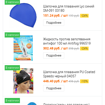
В наличии
Шапочка для плавания Lyc синий
SM-091 03180
151.24 руб.
/ шт
199 руб.
-
24
%
Подробнее
В наличии
Жидкость против запотевания
антифог 100 мл Antifog 996519
302.48 руб.
/ шт
398 руб.
-
24
%
Подробнее
В наличии
Шапочка для плавания PU Coated
Speedo черный 04057
446.40 руб.
/ шт
496 руб.
-
10
%
Подробнее
В наличии
Лопатки/лапы для плавания L