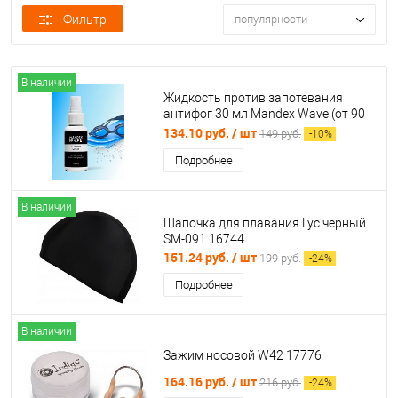
Фильтр
популярности
В наличии
Жидкость против запотевания
антифог 30 мл Mandex Wave (от 90
шт) 996862
134.10 руб.
/ шт
149 руб.
-
10
%
Подробнее
В наличии
Шапочка для плавания Lyc черный
SM-091 16744
151.24 руб.
/ шт
199 руб.
-
24
%
Подробнее
В наличии
Зажим носовой W42 17776
164.16 руб.
/ шт
216 руб.
-
24
%