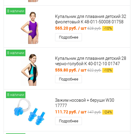
В наличии
Купальник для плавания детский 32
фиолетовый К 48-011-50008 01758
565.20 руб.
/ шт
628 руб.
-
10
%
Подробнее
В наличии
Купальник для плавания детский 28
черно-голубой К 40-012-10 01747
559.80 руб.
/ шт
622 руб.
-
10
%
Подробнее
В наличии
Зажим носовой + беруши W30
17777
111.72 руб.
/ шт
147 руб.
-
24
%
Подробнее