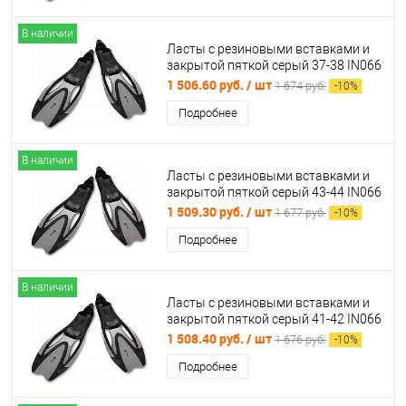
В наличии
Ласты с резиновыми вставками и
закрытой пяткой серый 37-38 IN066
27818
1 506.60 руб.
/ шт
1 674 руб.
-
10
%
Подробнее
В наличии
Ласты с резиновыми вставками и
закрытой пяткой серый 43-44 IN066
27817
1 509.30 руб.
/ шт
1 677 руб.
-
10
%
Подробнее
В наличии
Ласты с резиновыми вставками и
закрытой пяткой серый 41-42 IN066
27821
1 508.40 руб.
/ шт
1 676 руб.
-
10
%
Подробнее