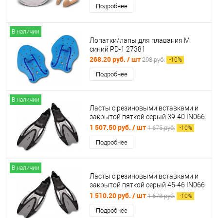
Подробнее
В наличии
Лопатки/лапы для плавания M
cиний PD-1 27381
268.20 руб.
/ шт
298 руб.
-
10
%
Подробнее
В наличии
Ласты с резиновыми вставками и
закрытой пяткой серый 39-40 IN066
27820
1 507.50 руб.
/ шт
1 675 руб.
-
10
%
Подробнее
В наличии
Ласты с резиновыми вставками и
закрытой пяткой серый 45-46 IN066
27819
1 510.20 руб.
/ шт
1 678 руб.
-
10
%
Подробнее