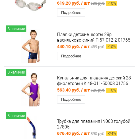
619.20 руб.
/ шт
688 руб.
-
10
%
Подробнее
В наличии
Плавки детские шорты 28р
васильково-синий П 57-012-2 01765
440.10 руб.
/ шт
489 руб.
-
10
%
Подробнее
В наличии
Купальник для плавания детский 28
фиолетовый К 48-011-50008 01756
563.40 руб.
/ шт
626 руб.
-
10
%
Подробнее
В наличии
Трубка для плавания IN063 голубой
27805
676.40 руб.
/ шт
890 руб.
-
24
%