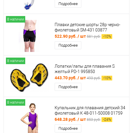
Подробнее
В наличии
Плавки детские шорты 28р черно-
фиолетовый SM-431 03877
522.90 руб.
/ шт
581 руб.
-
10
%
Подробнее
В наличии
Лопатки/лапы для плавания S
желтый PD-1 995850
443.70 руб.
/ шт
493 руб.
-
10
%
Подробнее
В наличии
Купальник для плавания детский 34
фиолетовый К 48-011-50008 01759
648.28 руб.
/ шт
853 руб.
-
24
%
Подробнее