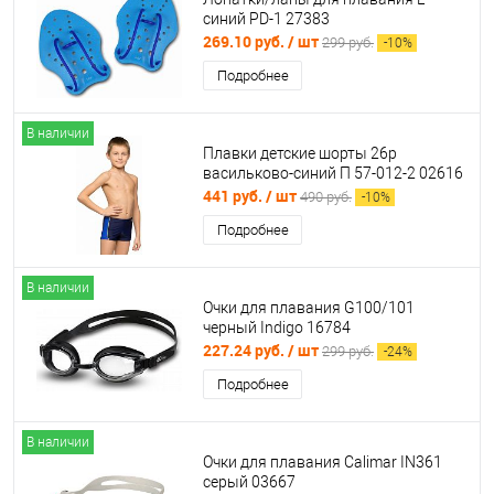
cиний PD-1 27383
269.10 руб.
/ шт
299 руб.
-
10
%
Подробнее
В наличии
Плавки детские шорты 26р
васильково-синий П 57-012-2 02616
441 руб.
/ шт
490 руб.
-
10
%
Подробнее
В наличии
Очки для плавания G100/101
черный Indigo 16784
227.24 руб.
/ шт
299 руб.
-
24
%
Подробнее
В наличии
Очки для плавания Calimar IN361
серый 03667