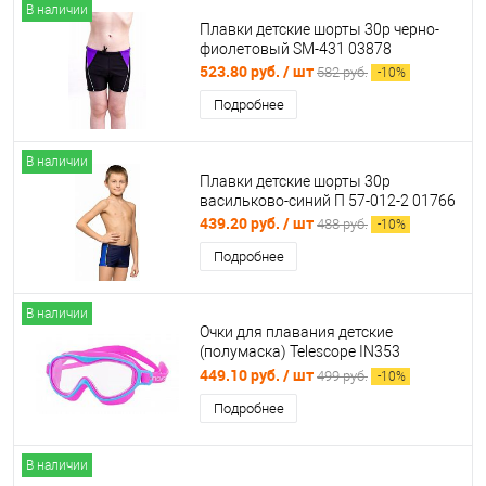
В наличии
Плавки детские шорты 30р черно-
фиолетовый SM-431 03878
523.80 руб.
/ шт
582 руб.
-
10
%
Подробнее
В наличии
Плавки детские шорты 30р
васильково-синий П 57-012-2 01766
439.20 руб.
/ шт
488 руб.
-
10
%
Подробнее
В наличии
Очки для плавания детские
(полумаска) Telescope IN353
розовый 03622
449.10 руб.
/ шт
499 руб.
-
10
%
Подробнее
В наличии