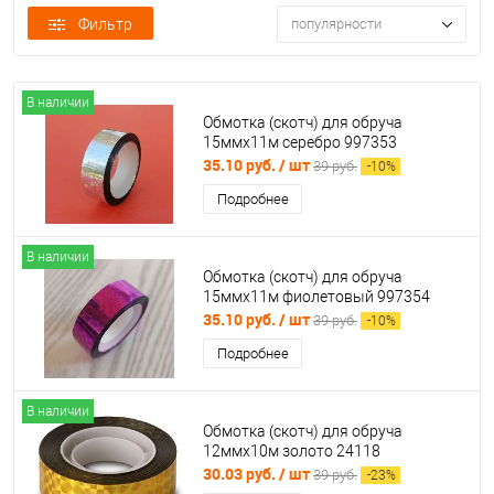
Фильтр
популярности
В наличии
Обмотка (скотч) для обруча
15ммх11м серебро 997353
35.10 руб.
/ шт
39 руб.
-
10
%
Подробнее
В наличии
Обмотка (скотч) для обруча
15ммх11м фиолетовый 997354
35.10 руб.
/ шт
39 руб.
-
10
%
Подробнее
В наличии
Обмотка (скотч) для обруча
12ммх10м золото 24118
30.03 руб.
/ шт
39 руб.
-
23
%