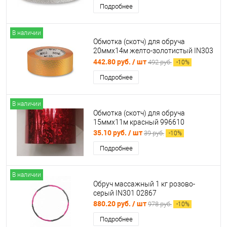
Подробнее
В наличии
Обмотка (скотч) для обруча
20ммх14м желто-золотистый IN303
02875
442.80 руб.
/ шт
492 руб.
-
10
%
Подробнее
В наличии
Обмотка (скотч) для обруча
15ммх11м красный 996610
35.10 руб.
/ шт
39 руб.
-
10
%
Подробнее
В наличии
Обруч массажный 1 кг розово-
серый IN301 02867
880.20 руб.
/ шт
978 руб.
-
10
%
Подробнее