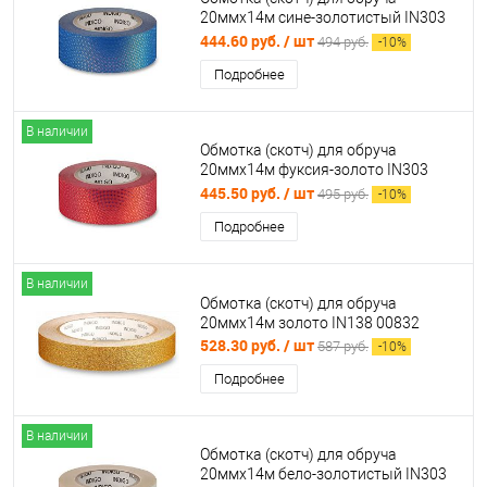
20ммх14м сине-золотистый IN303
02874
444.60 руб.
/ шт
494 руб.
-
10
%
Подробнее
В наличии
Обмотка (скотч) для обруча
20ммх14м фуксия-золото IN303
02871
445.50 руб.
/ шт
495 руб.
-
10
%
Подробнее
В наличии
Обмотка (скотч) для обруча
20ммх14м золото IN138 00832
528.30 руб.
/ шт
587 руб.
-
10
%
Подробнее
В наличии
Обмотка (скотч) для обруча
20ммх14м бело-золотистый IN303