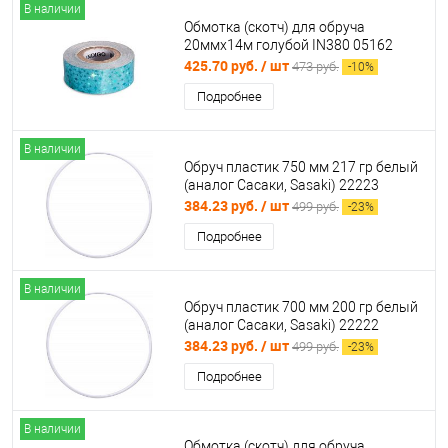
В наличии
Обмотка (скотч) для обруча
20ммх14м голубой IN380 05162
425.70 руб.
/ шт
473 руб.
-
10
%
Подробнее
В наличии
Обруч пластик 750 мм 217 гр белый
(аналог Сасаки, Sasaki) 22223
384.23 руб.
/ шт
499 руб.
-
23
%
Подробнее
В наличии
Обруч пластик 700 мм 200 гр белый
(аналог Сасаки, Sasaki) 22222
384.23 руб.
/ шт
499 руб.
-
23
%
Подробнее
В наличии
Обмотка (скотч) для обруча