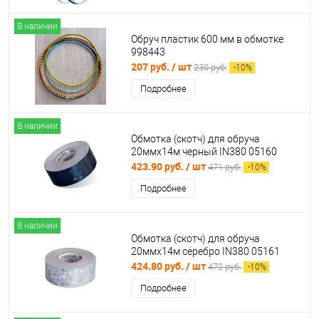
В наличии
Обруч пластик 600 мм в обмотке
998443
207 руб.
/ шт
230 руб.
-
10
%
Подробнее
В наличии
Обмотка (скотч) для обруча
20ммх14м черный IN380 05160
423.90 руб.
/ шт
471 руб.
-
10
%
Подробнее
В наличии
Обмотка (скотч) для обруча
20ммх14м серебро IN380 05161
424.80 руб.
/ шт
472 руб.
-
10
%
Подробнее