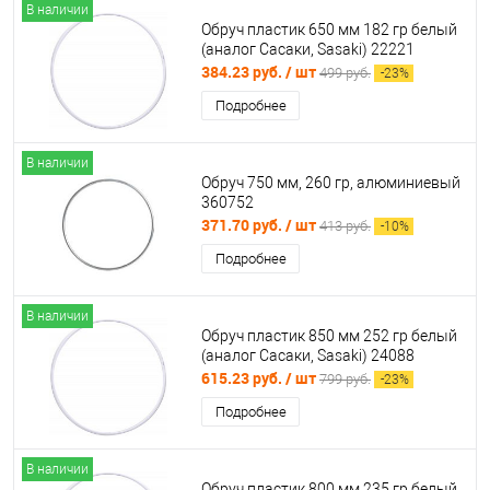
В наличии
Обруч пластик 650 мм 182 гр белый
(аналог Сасаки, Sasaki) 22221
384.23 руб.
/ шт
499 руб.
-
23
%
Подробнее
В наличии
Обруч 750 мм, 260 гр, алюминиевый
360752
371.70 руб.
/ шт
413 руб.
-
10
%
Подробнее
В наличии
Обруч пластик 850 мм 252 гр белый
(аналог Сасаки, Sasaki) 24088
615.23 руб.
/ шт
799 руб.
-
23
%
Подробнее
В наличии
Обруч пластик 800 мм 235 гр белый