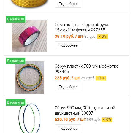
Подробнее
В наличии
Обмотка (скотч) для обруча
15ммх11м фуксия 997355
35.10 руб.
/ шт
39 руб.
-
10
%
Подробнее
В наличии
Обруч пластик 700 мм в обмотке
998445
225 руб.
/ шт
250 руб.
-
10
%
Подробнее
В наличии
Обруч 900 мм, 900 гр, стальной
двухцветный 60007
620.10 руб.
/ шт
689 руб.
-
10
%
Подробнее