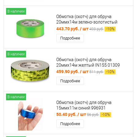
В наличии
Обмотка (скотч) для обруча
20ммх14м зелено-золотистый
IN303 02873
443.70 руб.
/ шт
493 руб.
-
10
%
Подробнее
В наличии
Обмотка (скотч) для обруча
20ммх14м желтый IN155 01309
459.90 руб.
/ шт
511 руб.
-
10
%
Подробнее
В наличии
Обмотка (скотч) для обруча
15ммх11м синий 996931
50.40 руб.
/ шт
56 руб.
-
10
%
Подробнее