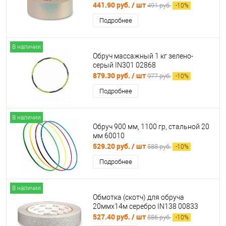
02872
441.90 руб.
/ шт
491 руб.
-
10
%
Подробнее
В наличии
Обруч массажный 1 кг зелено-
серый IN301 02868
879.30 руб.
/ шт
977 руб.
-
10
%
Подробнее
В наличии
Обруч 900 мм, 1100 гр, стальной 20
мм 60010
529.20 руб.
/ шт
588 руб.
-
10
%
Подробнее
В наличии
Обмотка (скотч) для обруча
20ммх14м серебро IN138 00833
527.40 руб.
/ шт
586 руб.
-
10
%