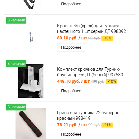
Подробнее
В наличии
Кронштейн (крюк) для турника
настенного 1 шт серый ДТ 998392
89.10 руб.
/ шт
99 руб.
-
10
%
Подробнее
В наличии
Комплект крючков для Турник-
брусья-пресс ДТ (белый) 997589
449.10 руб.
/ шт
499 руб.
-
10
%
Подробнее
В наличии
Грипс для турника 22 см черно-
красный 998419
78.21 руб.
/ шт
99 руб.
-
21
%
Подробнее