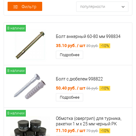
Фильтр
популярности
В наличии
Болт анкерный 60-80 мм 998834
35.10 руб.
/ шт
39 руб.
-
10
%
Подробнее
В наличии
Болт с дюбелем 998822
50.40 руб.
/ шт
56 руб.
-
10
%
Подробнее
В наличии
Обмотка (овергрип) для турника,
ракетки 1 м х 25 мм черный PK
Sports 996835
71.10 руб.
/ шт
79 руб.
-
10
%