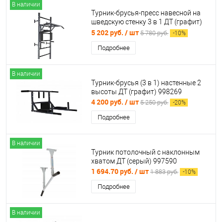
В наличии
Турник-брусья-пресс навесной на
шведскую стенку 3 в 1 ДТ (графит)
9975135
5 202 руб.
/ шт
5 780 руб.
-
10
%
Подробнее
В наличии
Турник-брусья (3 в 1) настенные 2
высоты ДТ (графит) 998269
4 200 руб.
/ шт
5 250 руб.
-
20
%
Подробнее
В наличии
Турник потолочный с наклонным
хватом ДТ (серый) 997590
1 694.70 руб.
/ шт
1 883 руб.
-
10
%
Подробнее
В наличии