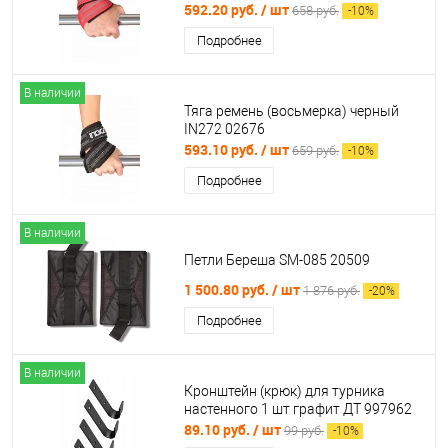
592.20 руб.
/ шт
658 руб.
-
10
%
Подробнее
В наличии
Тяга ремень (восьмерка) черный
IN272 02676
593.10 руб.
/ шт
659 руб.
-
10
%
Подробнее
В наличии
Петли Береша SM-085 20509
1 500.80 руб.
/ шт
1 876 руб.
-
20
%
Подробнее
В наличии
Кронштейн (крюк) для турника
настенного 1 шт графит ДТ 997962
89.10 руб.
/ шт
99 руб.
-
10
%