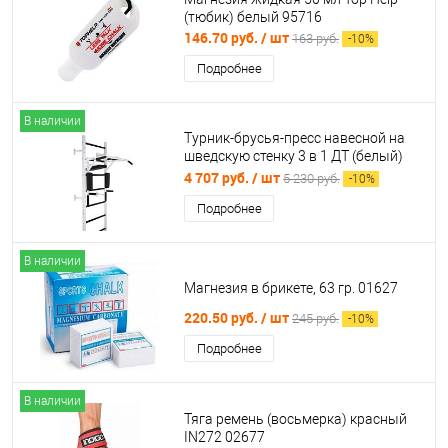
(тюбик) белый 95716
146.70 руб.
/ шт
163 руб.
-
10
%
Подробнее
В наличии
Турник-брусья-пресс навесной на
шведскую стенку 3 в 1 ДТ (белый)
997576
4 707 руб.
/ шт
5 230 руб.
-
10
%
Подробнее
В наличии
Магнезия в брикете, 63 гр. 01627
220.50 руб.
/ шт
245 руб.
-
10
%
Подробнее
В наличии
Тяга ремень (восьмерка) красный
IN272 02677