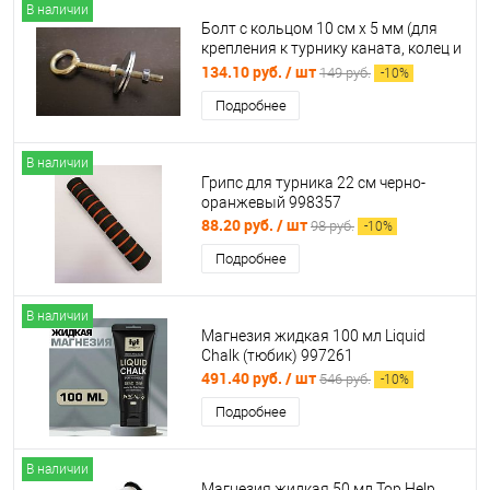
В наличии
Болт с кольцом 10 см х 5 мм (для
крепления к турнику каната, колец и
т.д.) 998490
134.10 руб.
/ шт
149 руб.
-
10
%
Подробнее
В наличии
Грипс для турника 22 см черно-
оранжевый 998357
88.20 руб.
/ шт
98 руб.
-
10
%
Подробнее
В наличии
Магнезия жидкая 100 мл Liquid
Chalk (тюбик) 997261
491.40 руб.
/ шт
546 руб.
-
10
%
Подробнее
В наличии
Магнезия жидкая 50 мл Top Help