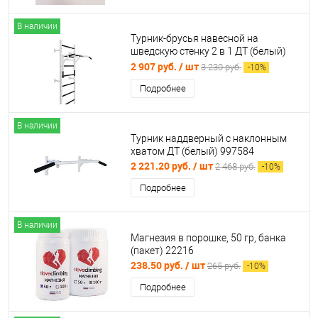
В наличии
Турник-брусья навесной на
шведскую стенку 2 в 1 ДТ (белый)
997577
2 907 руб.
/ шт
3 230 руб.
-
10
%
Подробнее
В наличии
Турник наддверный с наклонным
хватом ДТ (белый) 997584
2 221.20 руб.
/ шт
2 468 руб.
-
10
%
Подробнее
В наличии
Магнезия в порошке, 50 гр, банка
(пакет) 22216
238.50 руб.
/ шт
265 руб.
-
10
%
Подробнее