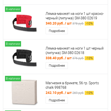
В наличии
Лямка-манжет на ноги 1 шт красно-
черный (липучка) SM-380 02619
340.20 руб.
/ шт
378 руб.
-
10
%
Подробнее
В наличии
Лямка-манжет на ноги 1 шт черный
(липучка) SM-380 02618
338.40 руб.
/ шт
376 руб.
-
10
%
Подробнее
В наличии
Магнезия в брикете, 56 гр. Sports
chalk 998768
242.10 руб.
/ шт
269 руб.
-
10
%
Подробнее