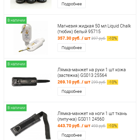
Подробнее
В наличии
Магнезия жидкая 50 мл Liquid Chalk
(тюбик) белый 95715
357.30 руб.
/ шт
397 руб.
-
10
%
Подробнее
В наличии
Лямка-манжет на руки 1 шт кожа
(застежка) GS013 25564
269.10 руб.
/ шт
299 руб.
-
10
%
Подробнее
В наличии
Лямка-манжет на ноги 1 шт ткань
(липучка) GS011 24560
443.70 руб.
/ шт
493 руб.
-
10
%
Подробнее