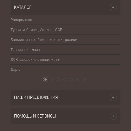
КАТАЛОГ
Распродажа
Эспа
Турники, брусья, Workout, OCR
Шахма
Бадминтон, скейты, самокаты, ролики
Баске
Теннис, пинг-понг
Бейсб
ДСК, шведские стенки, маты
Бокс,
Дартс
Атриб
НАШИ ПРЕДЛОЖЕНИЯ
ПОМОЩЬ И СЕРВИСЫ