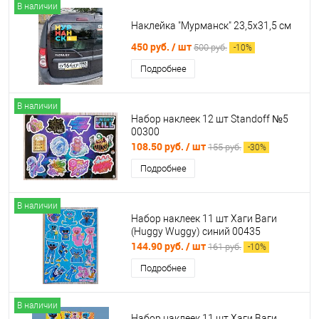
В наличии
Наклейка "Мурманск" 23,5х31,5 см
450 руб.
/ шт
500 руб.
-
10
%
Подробнее
В наличии
Набор наклеек 12 шт Standoff №5
00300
108.50 руб.
/ шт
155 руб.
-
30
%
Подробнее
В наличии
Набор наклеек 11 шт Хаги Ваги
(Huggy Wuggy) синий 00435
144.90 руб.
/ шт
161 руб.
-
10
%
Подробнее
В наличии
Набор наклеек 11 шт Хаги Ваги