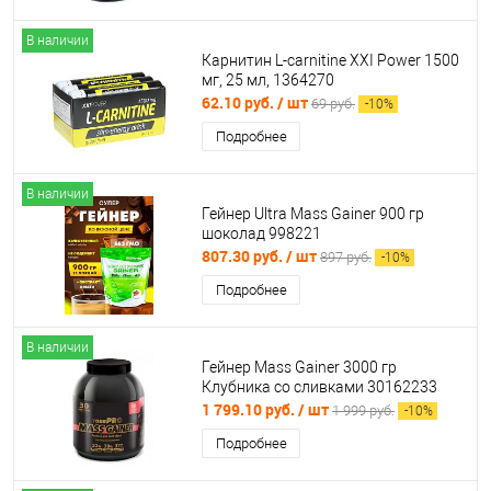
В наличии
Карнитин L-carnitine XXI Power 1500
мг, 25 мл, 1364270
62.10 руб.
/ шт
69 руб.
-
10
%
Подробнее
В наличии
Гейнер Ultra Mass Gainer 900 гр
шоколад 998221
807.30 руб.
/ шт
897 руб.
-
10
%
Подробнее
В наличии
Гейнер Mass Gainer 3000 гр
Клубника со сливками 30162233
1 799.10 руб.
/ шт
1 999 руб.
-
10
%
Подробнее