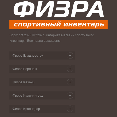
Copyright 2025 © fizra.ru интернет-магазин спортивного
инвентаря. Все права защищены.
Физра Владивосток
Физра Воронеж
Физра Казань
Физра Калининград
Физра Краснодар