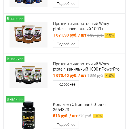
Подробнее
В наличии
Протеин сывороточный Whey
ptotein шоколадный 1000 г
PowerPro 997323
1 671.30 руб.
/ шт
1 857 руб.
-
10
%
Подробнее
В наличии
Протеин сывороточный Whey
ptotein ванильный 1000 г PowerPro
997322
1 670.40 руб.
/ шт
1 856 руб.
-
10
%
Подробнее
В наличии
Коллаген С Ironman 60 капс
3654323
513 руб.
/ шт
570 руб.
-
10
%
Подробнее