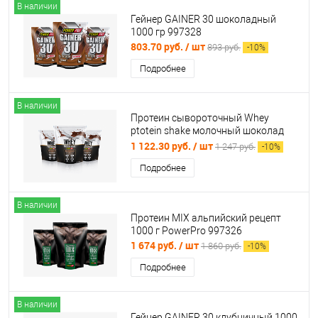
В наличии
Гейнер GAINER 30 шоколадный
1000 гр 997328
803.70 руб.
/ шт
893 руб.
-
10
%
Подробнее
В наличии
Протеин сывороточный Whey
ptotein shake молочный шоколад
900 гр/30 порций PowerPro 997302
1 122.30 руб.
/ шт
1 247 руб.
-
10
%
Подробнее
В наличии
Протеин MIX альпийский рецепт
1000 г PowerPro 997326
1 674 руб.
/ шт
1 860 руб.
-
10
%
Подробнее
В наличии
Гейнер GAINER 30 клубничный 1000