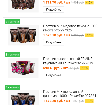
1 712.70 руб.
/ шт
1 903 руб.
-
10
%
Подробнее
В наличии
Протеин MIX медовое печенье 1000
г PowerPro 997325
1 673.10 руб.
/ шт
1 859 руб.
-
10
%
Подробнее
В наличии
Протеин сывороточный FEMINE
клубника 300 г PowerPro 997319
590.40 руб.
/ шт
656 руб.
-
10
%
Подробнее
В наличии
Протеин MIX шоколадный
циннамон 1000 г PowerPro 997324
1 672.20 руб.
/ шт
1 858 руб.
-
10
%