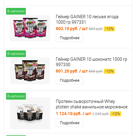
В наличии
Гейнер GAINER 10 лесная ягода
1000 гр 997331
602.10 руб.
/ шт
669 руб.
-
10
%
Подробнее
В наличии
Гейнер GAINER 10 шоконатс 1000 гр
997330
601.20 руб.
/ шт
668 руб.
-
10
%
Подробнее
В наличии
Протеин сывороточный Whey
ptotein shake ванильное мороженое
900 гр/30 порций PowerPro 997327
1 124.10 руб.
/ шт
1 249 руб.
-
10
%
Подробнее