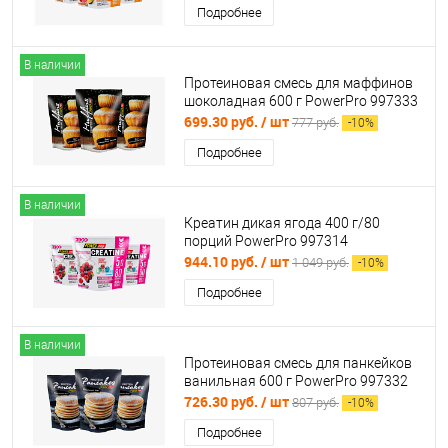
Подробнее
В наличии
Протеиновая смесь для маффинов
шоколадная 600 г PowerPro 997333
699.30 руб.
/ шт
777 руб.
-
10
%
Подробнее
В наличии
Креатин дикая ягода 400 г/80
порций PowerPro 997314
944.10 руб.
/ шт
1 049 руб.
-
10
%
Подробнее
В наличии
Протеиновая смесь для панкейков
ванильная 600 г PowerPro 997332
726.30 руб.
/ шт
807 руб.
-
10
%
Подробнее