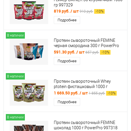
гр 997329
819 руб.
/ шт
910 руб.
-
10
%
Подробнее
В наличии
Протеин сывороточный FEMINE
черная смородина 300 г PowerPro
997320
591.30 руб.
/ шт
657 руб.
-
10
%
Подробнее
В наличии
Протеин сывороточный Whey
ptotein фисташковый 1000 г
PowerPro 997321
1 669.50 руб.
/ шт
1 855 руб.
-
10
%
Подробнее
В наличии
Протеин сывороточный FEMINE
шоколад 1000 г PowerPro 997318