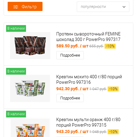
Фильтр
популярности
В наличии
Протеин сывороточный FEMINE
шоколад 300 г PowerPro 997317
589.50 руб.
/ шт
655 руб.
-
10
%
Подробнее
В наличии
Креатин мохито 400 г/80 порций
PowerPro 997316
942.30 руб.
/ шт
1 047 руб.
-
10
%
Подробнее
В наличии
Креатин мульти оранж 400 г/80
порций PowerPro 997315
943.20 руб.
/ шт
1 048 руб.
-
10
%