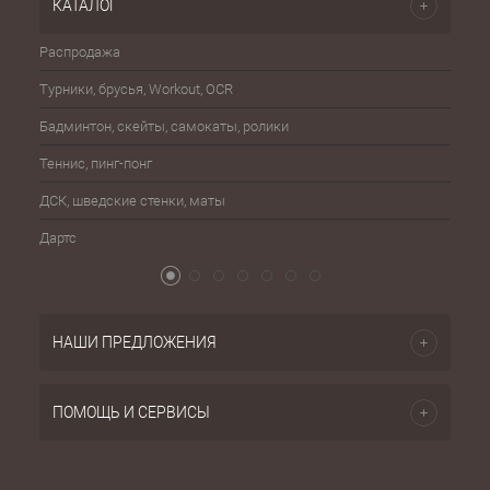
КАТАЛОГ
Распродажа
Эспа
Турники, брусья, Workout, OCR
Шахма
Бадминтон, скейты, самокаты, ролики
Баске
Теннис, пинг-понг
Бейсб
ДСК, шведские стенки, маты
Бокс,
Дартс
Атриб
НАШИ ПРЕДЛОЖЕНИЯ
ПОМОЩЬ И СЕРВИСЫ