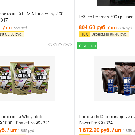
ороточный FEMINE шоколад 300 г
Гейнер Ironman 700 гр шоко
7317
б.
804.60 руб.
/ шт
/ шт
655 руб.
894 руб.
ия
65.50
руб.
-
10
%
Экономия
89.40
руб.
В наличии
В корзину
В корз
 клик
Сравнение
Купить в 1 клик
е
В наличии
В избранное
ороточный Whey ptotein
Протеин MIX шоколадный ци
 1000 г PowerPro 997321
PowerPro 997324
уб.
1 672.20 руб.
/ шт
/ шт
1 855 руб.
1 858 р