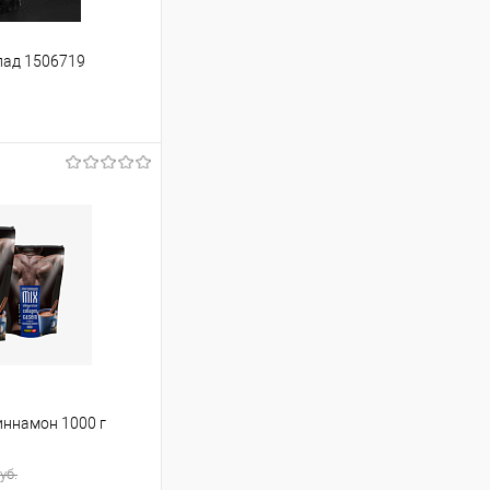
лад 1506719
ину
Сравнение
В наличии
ннамон 1000 г
уб.