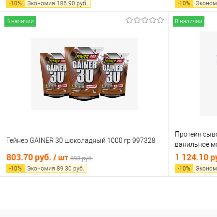
-
10
%
Экономия
185.90
руб.
-
10
%
Эконом
В наличии
В наличии
В корзину
Купить в 1 клик
Сравнение
Купить в 1
В избранное
В наличии
В избранно
Протеин сыво
Гейнер GAINER 30 шоколадный 1000 гр 997328
ванильное м
PowerPro 99
803.70 руб.
1 124.10 р
/ шт
893 руб.
-
10
%
Экономия
89.30
руб.
-
10
%
Эконом
В корзину