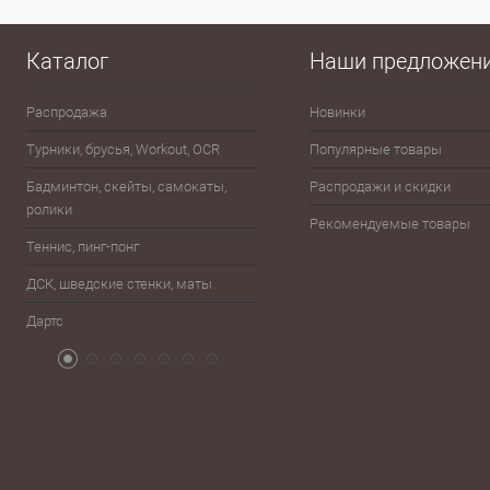
Купить в 1 клик
Сравнение
Купить в 1
В избранное
В наличии
В избранно
Каталог
Наши предложен
Распродажа
Новинки
Эспандеры
Турники, брусья, Workout, OCR
Популярные товары
Шахматы, шашки, лото, домино,
карты
Бадминтон, скейты, самокаты,
Распродажи и скидки
ролики
Баскетбол
Рекомендуемые товары
Теннис, пинг-понг
Бейсбол, лапта
ДСК, шведские стенки, маты
Бокс, единоборства
Дартс
Атрибутика болельщика