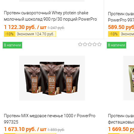
Протеин сывороточный Whey ptotein shake
Протеин сыв
молочный шоколад 900 гр/30 порций PowerPro
PowerPro 99
997302
1 122.30 руб.
589.50 ру
/ шт
1 247 руб.
-
10
%
Экономия
124.70
руб.
-
10
%
Эконом
В наличии
В наличии
В корзину
Купить в 1 клик
Сравнение
Купить в 1
В избранное
В наличии
В избранно
Протеин MIX медовое печенье 1000 г PowerPro
Протеин сыв
997325
фисташковый
1 673.10 руб.
1 669.50 р
/ шт
1 859 руб.