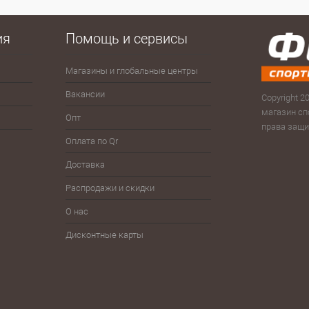
 клик
Сравнение
е
В наличии
ия
Помощь и сервисы
Магазины и глобальные центры
Антисептики
Зима
Сумк
рюк
Вакансии
Велоспорт
Зонты
Copyright 20
Скам
магазин сп
Опт
Волейбол
Йо-йо, волчки
права защ
Тур
Оплата по Qr
Гимнастика
Плавание
Фитн
Доставка
Детям
Разное
Фут
Распродажи и скидки
Железо
Спортпит, бутылки, шейкеры
Шнур
О нас
Дисконтные карты