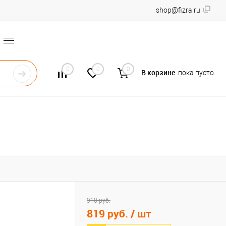
shop@fizra.ru
0
0
0
В корзине
пока пусто
910 руб.
819 руб.
/ шт