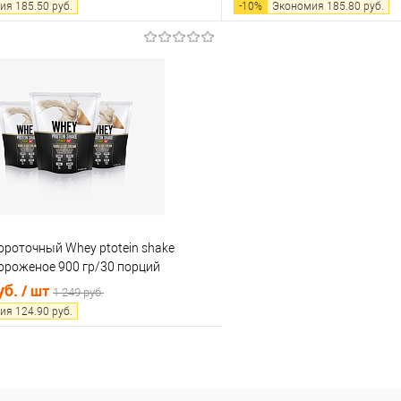
ия
185.50
руб.
-
10
%
Экономия
185.80
руб.
В корзину
В корз
 клик
Сравнение
Купить в 1 клик
е
В наличии
В избранное
роточный Whey ptotein shake
ороженое 900 гр/30 порций
7327
уб.
/ шт
1 249 руб.
ия
124.90
руб.
В корзину