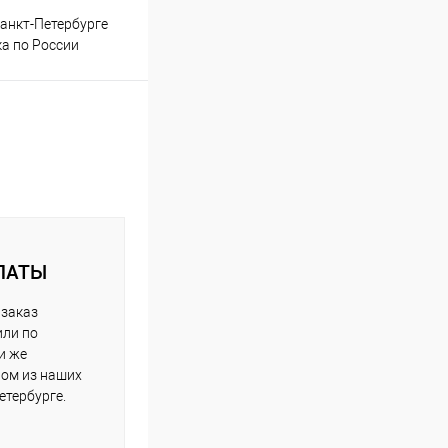
анкт-Петербурге
ка по России
ЛАТЫ
 заказ
или по
и же
ном из наших
етербурге.