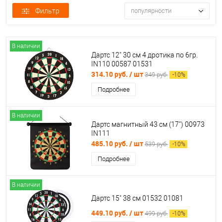
Фильтр
популярности
В наличии
Дартс 12" 30 см 4 дротика по 6гр.
IN110 00587 01531
314.10 руб.
/ шт
349 руб.
-
10
%
Подробнее
В наличии
Дартс магнитный 43 см (17") 00973
IN111
485.10 руб.
/ шт
539 руб.
-
10
%
Подробнее
В наличии
Дартс 15" 38 см 01532 01081
449.10 руб.
/ шт
499 руб.
-
10
%