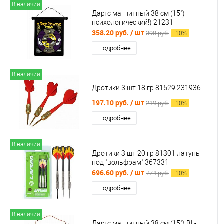
В наличии
Дартс магнитный 38 см (15")
психологический!) 21231
358.20 руб.
/ шт
398 руб.
-
10
%
Подробнее
В наличии
Дротики 3 шт 18 гр 81529 231936
197.10 руб.
/ шт
219 руб.
-
10
%
Подробнее
В наличии
Дротики 3 шт 20 гр 81301 латунь
под "вольфрам" 367331
696.60 руб.
/ шт
774 руб.
-
10
%
Подробнее
В наличии
Дартс магнитный 38 см (15") BL-