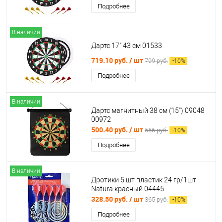
Подробнее
В наличии
Дартс 17" 43 см 01533
719.10 руб.
/ шт
799 руб.
-
10
%
Подробнее
В наличии
Дартс магнитный 38 см (15") 09048
00972
500.40 руб.
/ шт
556 руб.
-
10
%
Подробнее
В наличии
Дротики 5 шт пластик 24 гр/1шт
Natura красный 04445
328.50 руб.
/ шт
365 руб.
-
10
%
Подробнее