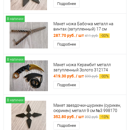
Подробнее
В наличии
Макет ножа Бабочка металл на
винтах (затупленный) 17 см
Серебро №3 волны 312736
287.70 руб.
/ шт
411 руб.
-
30
%
Подробнее
В наличии
Макет ножа Керамбит металл
затупленный Золото 312174
419.30 руб.
/ шт
599 руб.
-
30
%
Подробнее
В наличии
Макет звездочки-шурикен (сурикен,
сюрикен) металл 9 см №3 998170
352.80 руб.
/ шт
392 руб.
-
10
%
Подробнее