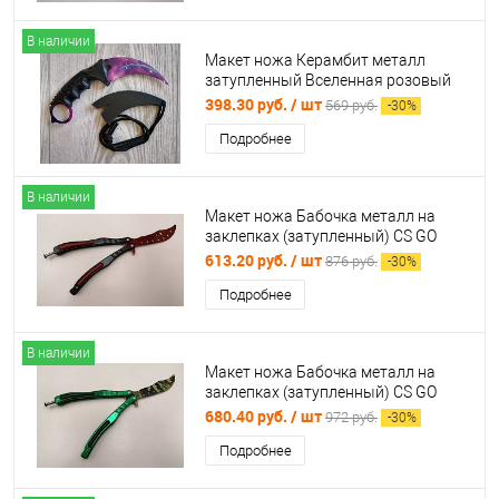
В наличии
Макет ножа Керамбит металл
затупленный Вселенная розовый
312638
398.30 руб.
/ шт
569 руб.
-
30
%
Подробнее
В наличии
Макет ножа Бабочка металл на
заклепках (затупленный) CS GO
Красный (балисонг) 998799
613.20 руб.
/ шт
876 руб.
-
30
%
Подробнее
В наличии
Макет ножа Бабочка металл на
заклепках (затупленный) CS GO
Камуфляж зеленый (балисонг)
680.40 руб.
/ шт
972 руб.
-
30
%
998641
Подробнее