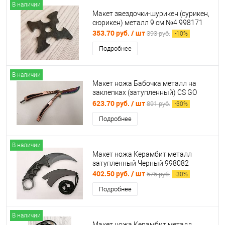
В наличии
Макет звездочки-шурикен (сурикен,
сюрикен) металл 9 см №4 998171
353.70 руб.
/ шт
393 руб.
-
10
%
Подробнее
В наличии
Макет ножа Бабочка металл на
заклепках (затупленный) CS GO
Градиент медный (балисонг)
623.70 руб.
/ шт
891 руб.
-
30
%
998798
Подробнее
В наличии
Макет ножа Керамбит металл
затупленный Черный 998082
402.50 руб.
/ шт
575 руб.
-
30
%
Подробнее
В наличии
Макет ножа Керамбит металл