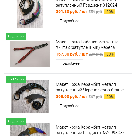
затупленный Градиент 312624
391.30 руб.
/ шт
559 руб.
-
30
%
Подробнее
В наличии
Макет ножа Бабочка металл на
винтах (затупленный) Черепа
красные цельный (балисонг)
167.30 руб.
/ шт
239 руб.
-
30
%
998784
Подробнее
В наличии
Макет ножа Керамбит металл
затупленный Черепа черно-белые
312491
396.90 руб.
/ шт
567 руб.
-
30
%
Подробнее
В наличии
Макет ножа Керамбит металл
затупленный Градиент №2 998084