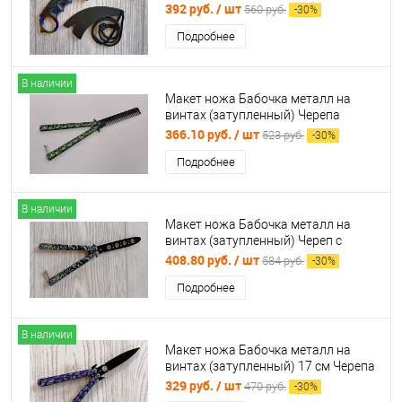
392 руб.
/ шт
560 руб.
-
30
%
Подробнее
В наличии
Макет ножа Бабочка металл на
винтах (затупленный) Черепа
зеленые расческа 312058
366.10 руб.
/ шт
523 руб.
-
30
%
Подробнее
В наличии
Макет ножа Бабочка металл на
винтах (затупленный) Череп с
волком 312088
408.80 руб.
/ шт
584 руб.
-
30
%
Подробнее
В наличии
Макет ножа Бабочка металл на
винтах (затупленный) 17 см Черепа
фиолетовый 998065
329 руб.
/ шт
470 руб.
-
30
%