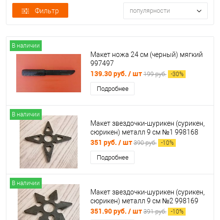
Фильтр
популярности
В наличии
Макет ножа 24 см (черный) мягкий
997497
139.30 руб.
/ шт
199 руб.
-
30
%
Подробнее
В наличии
Макет звездочки-шурикен (сурикен,
сюрикен) металл 9 см №1 998168
351 руб.
/ шт
390 руб.
-
10
%
Подробнее
В наличии
Макет звездочки-шурикен (сурикен,
сюрикен) металл 9 см №2 998169
351.90 руб.
/ шт
391 руб.
-
10
%