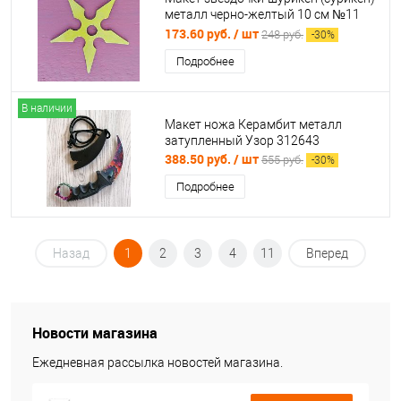
металл черно-желтый 10 см №11
997465
173.60 руб.
/ шт
248 руб.
-
30
%
Подробнее
В наличии
Макет ножа Керамбит металл
затупленный Узор 312643
388.50 руб.
/ шт
555 руб.
-
30
%
Подробнее
Назад
1
2
3
4
11
Вперед
Новости магазина
Ежедневная рассылка новостей магазина.