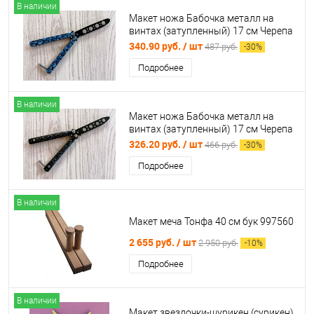
В наличии
Макет ножа Бабочка металл на
винтах (затупленный) 17 см Черепа
синий 312072
340.90 руб.
/ шт
487 руб.
-
30
%
Подробнее
В наличии
Макет ножа Бабочка металл на
винтах (затупленный) 17 см Черепа
объемные черный 312352
326.20 руб.
/ шт
466 руб.
-
30
%
Подробнее
В наличии
Макет меча Тонфа 40 см бук 997560
2 655 руб.
/ шт
2 950 руб.
-
10
%
Подробнее
В наличии
Макет звездочки-шурикен (сурикен)