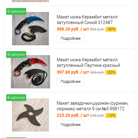
В наличии
Макет ножа Керамбит металл
затупленный Синий 312487
396.20 руб.
/ шт
566 руб.
-
30
%
Подробнее
В наличии
Макет ножа Керамбит металл
затупленный Паутина красный
312591
397.60 руб.
/ шт
568 руб.
-
30
%
Подробнее
В наличии
Макет звездочки-шурикен (сурикен,
сюрикен) металл 9 см №5 998172
223.20 руб.
/ шт
248 руб.
-
10
%
Подробнее