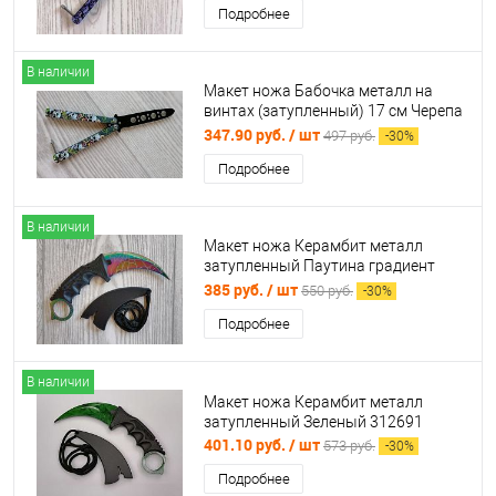
Подробнее
В наличии
Макет ножа Бабочка металл на
винтах (затупленный) 17 см Черепа
с розой 312509
347.90 руб.
/ шт
497 руб.
-
30
%
Подробнее
В наличии
Макет ножа Керамбит металл
затупленный Паутина градиент
998083
385 руб.
/ шт
550 руб.
-
30
%
Подробнее
В наличии
Макет ножа Керамбит металл
затупленный Зеленый 312691
401.10 руб.
/ шт
573 руб.
-
30
%
Подробнее