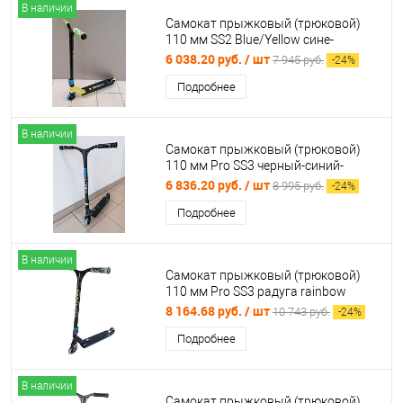
В наличии
Самокат прыжковый (трюковой)
110 мм SS2 Blue/Yellow сине-
желтый 03422
6 038.20 руб.
/ шт
7 945 руб.
-
24
%
Подробнее
В наличии
Самокат прыжковый (трюковой)
110 мм Pro SS3 черный-синий-
зеленый 03424
6 836.20 руб.
/ шт
8 995 руб.
-
24
%
Подробнее
В наличии
Самокат прыжковый (трюковой)
110 мм Pro SS3 радуга rainbow
черный 03423
8 164.68 руб.
/ шт
10 743 руб.
-
24
%
Подробнее
В наличии
Самокат прыжковый (трюковой)