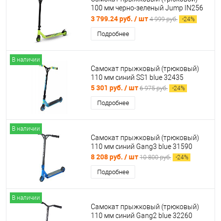
100 мм черно-зеленый Jump IN256
02542
3 799.24 руб.
/ шт
4 999 руб.
-
24
%
Подробнее
В наличии
Самокат прыжковый (трюковый)
110 мм синий SS1 blue 32435
5 301 руб.
/ шт
6 975 руб.
-
24
%
Подробнее
В наличии
Самокат прыжковый (трюковый)
110 мм синий Gang3 blue 31590
8 208 руб.
/ шт
10 800 руб.
-
24
%
Подробнее
В наличии
Самокат прыжковый (трюковый)
110 мм синий Gang2 blue 32260