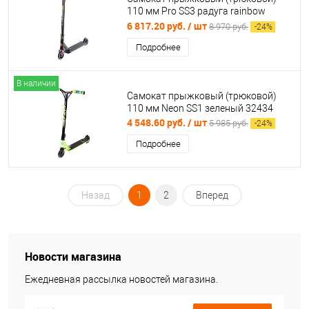
110 мм Pro SS3 радуга rainbow
32203 Тойз
6 817.20 руб.
/ шт
8 970 руб.
-
24
%
Подробнее
В наличии
Самокат прыжковый (трюковой)
110 мм Neon SS1 зеленый 32434
4 548.60 руб.
/ шт
5 985 руб.
-
24
%
Подробнее
Назад
1
2
Вперед
Новости магазина
Ежедневная рассылка новостей магазина.