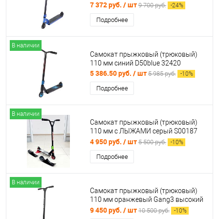
7 372 руб.
/ шт
9 700 руб.
-
24
%
Подробнее
В наличии
Самокат прыжковый (трюковый)
110 мм синий D50blue 32420
5 386.50 руб.
/ шт
5 985 руб.
-
10
%
Подробнее
В наличии
Самокат прыжковый (трюковый)
110 мм с ЛЫЖАМИ серый S00187
Тойз
4 950 руб.
/ шт
5 500 руб.
-
10
%
Подробнее
В наличии
Самокат прыжковый (трюковый)
110 мм оранжевый Gang3 высокий
руль 31801
9 450 руб.
/ шт
10 500 руб.
-
10
%