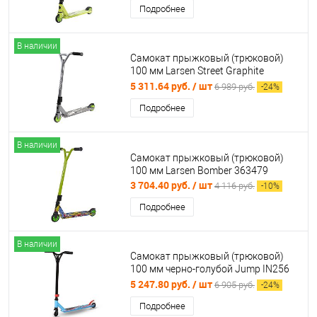
Подробнее
В наличии
Самокат прыжковый (трюковой)
100 мм Larsen Street Graphite
366240
5 311.64 руб.
/ шт
6 989 руб.
-
24
%
Подробнее
В наличии
Самокат прыжковый (трюковой)
100 мм Larsen Bomber 363479
3 704.40 руб.
/ шт
4 116 руб.
-
10
%
Подробнее
В наличии
Самокат прыжковый (трюковой)
100 мм черно-голубой Jump IN256
02544
5 247.80 руб.
/ шт
6 905 руб.
-
24
%
Подробнее