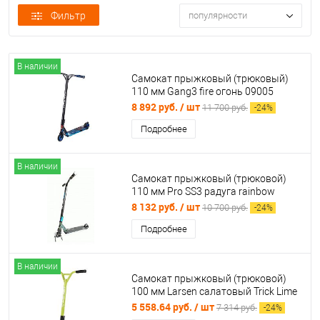
Фильтр
популярности
В наличии
Самокат прыжковый (трюковый)
110 мм Gang3 fire огонь 09005
32258
8 892 руб.
/ шт
11 700 руб.
-
24
%
Подробнее
В наличии
Самокат прыжковый (трюковой)
110 мм Pro SS3 радуга rainbow
зеленый 03425
8 132 руб.
/ шт
10 700 руб.
-
24
%
Подробнее
В наличии
Самокат прыжковый (трюковой)
100 мм Larsen салатовый Trick Lime
20 361729
5 558.64 руб.
/ шт
7 314 руб.
-
24
%