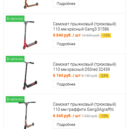
Подробнее
В наличии
Самокат прыжковый (трюковый)
110 мм красный Gang3 31586
9 540 руб.
/ шт
10 600 руб.
-
10
%
Подробнее
В наличии
Самокат прыжковый (трюковый)
110 мм красный D50red 32439
6 194 руб.
/ шт
8 150 руб.
-
24
%
Подробнее
В наличии
Самокат прыжковый (трюковый)
110 мм граффити Gang3Agraffiti
31803 Тойз
6 345 руб.
/ шт
7 050 руб.
-
10
%
Подробнее