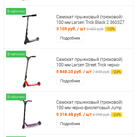
В наличии
Самокат прыжковый (трюковой)
100 мм Larsen Trick Black 2 360327
3 105 руб.
/ шт
3 450 руб.
-
10
%
Подробнее
В наличии
Самокат прыжковый (трюковой)
100 мм Larsen Street Trick черно-
красный 363098
5 848.20 руб.
/ шт
7 695 руб.
-
24
%
Подробнее
В наличии
Самокат прыжковый (трюковой)
100 мм черно-фиолетовый Jump
IN256 02543
5 318.48 руб.
/ шт
6 998 руб.
-
24
%
Подробнее