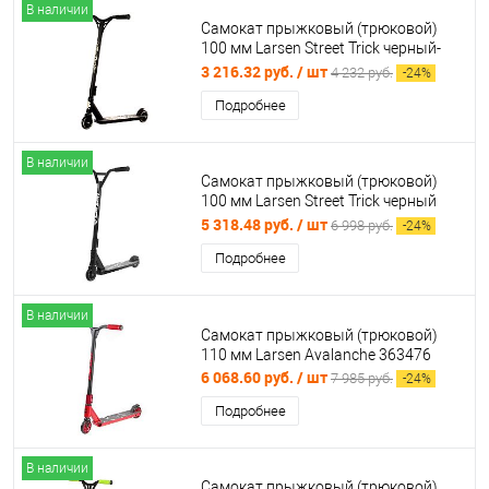
В наличии
Самокат прыжковый (трюковой)
100 мм Larsen Street Trick черный-
золото 360328
3 216.32 руб.
/ шт
4 232 руб.
-
24
%
Подробнее
В наличии
Самокат прыжковый (трюковой)
100 мм Larsen Street Trick черный
360326
5 318.48 руб.
/ шт
6 998 руб.
-
24
%
Подробнее
В наличии
Самокат прыжковый (трюковой)
110 мм Larsen Avalanche 363476
6 068.60 руб.
/ шт
7 985 руб.
-
24
%
Подробнее
В наличии
Самокат прыжковый (трюковой)