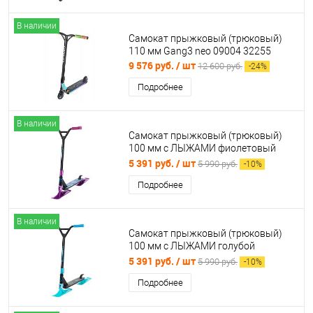
В наличии
Самокат прыжковый (трюковый)
110 мм Gang3 neo 09004 32255
9 576 руб.
/ шт
12 600 руб.
-
24
%
Подробнее
В наличии
Самокат прыжковый (трюковый)
100 мм с ЛЫЖАМИ фиолетовый
5004617
5 391 руб.
/ шт
5 990 руб.
-
10
%
Подробнее
В наличии
Самокат прыжковый (трюковый)
100 мм с ЛЫЖАМИ голубой
5004618
5 391 руб.
/ шт
5 990 руб.
-
10
%
Подробнее