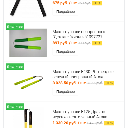
675 руб.
/ шт
750 руб.
-
10
%
Подробнее
В наличии
Макет нунчаки неопреновые
"Детские (мирные)" 997727
891 руб.
/ шт
990 руб.
-
10
%
Подробнее
В наличии
Макет нунчаки Е430-PC твердые
зеленый прозрачный Атака
3 028.50 руб.
/ шт
3 365 руб.
-
10
%
Подробнее
В наличии
Макет нунчаки Е125 Дракон
веревка желто-черный Атака
1 330.20 руб.
/ шт
1 478 руб.
-
10
%