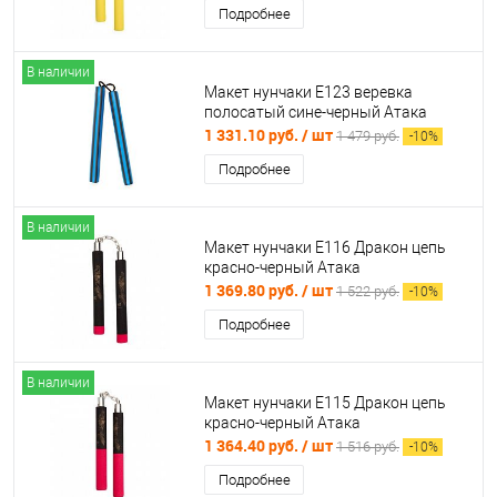
Подробнее
В наличии
Макет нунчаки Е123 веревка
полосатый сине-черный Атака
1 331.10 руб.
/ шт
1 479 руб.
-
10
%
Подробнее
В наличии
Макет нунчаки Е116 Дракон цепь
красно-черный Атака
1 369.80 руб.
/ шт
1 522 руб.
-
10
%
Подробнее
В наличии
Макет нунчаки Е115 Дракон цепь
красно-черный Атака
1 364.40 руб.
/ шт
1 516 руб.
-
10
%
Подробнее