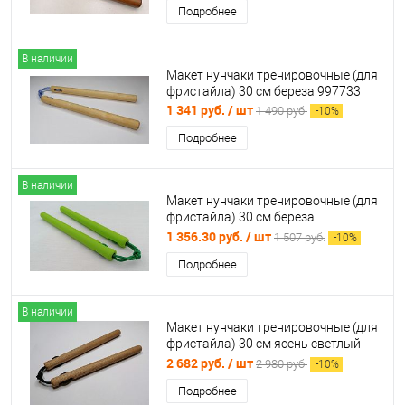
Подробнее
В наличии
Макет нунчаки тренировочные (для
фристайла) 30 см береза 997733
1 341 руб.
/ шт
1 490 руб.
-
10
%
Подробнее
В наличии
Макет нунчаки тренировочные (для
фристайла) 30 см береза
салатовые 996997
1 356.30 руб.
/ шт
1 507 руб.
-
10
%
Подробнее
В наличии
Макет нунчаки тренировочные (для
фристайла) 30 см ясень светлый
997732
2 682 руб.
/ шт
2 980 руб.
-
10
%
Подробнее