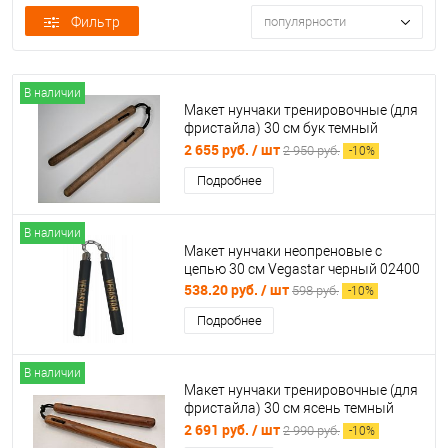
Фильтр
популярности
В наличии
Макет нунчаки тренировочные (для
фристайла) 30 см бук темный
997856
2 655 руб.
/ шт
2 950 руб.
-
10
%
Подробнее
В наличии
Макет нунчаки неопреновые с
цепью 30 см Vegastar черный 02400
538.20 руб.
/ шт
598 руб.
-
10
%
Подробнее
В наличии
Макет нунчаки тренировочные (для
фристайла) 30 см ясень темный
998623
2 691 руб.
/ шт
2 990 руб.
-
10
%