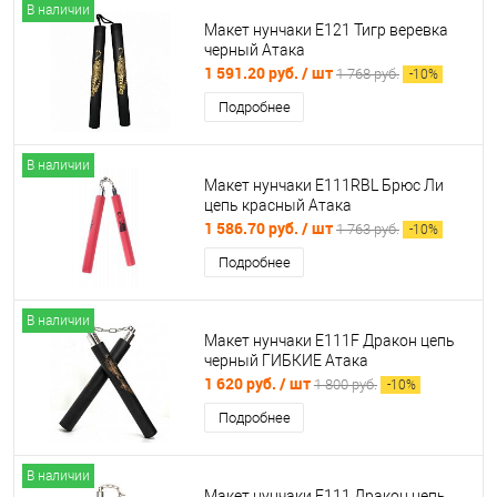
В наличии
Макет нунчаки E121 Тигр веревка
черный Атака
1 591.20 руб.
/ шт
1 768 руб.
-
10
%
Подробнее
В наличии
Макет нунчаки E111RBL Брюс Ли
цепь красный Атака
1 586.70 руб.
/ шт
1 763 руб.
-
10
%
Подробнее
В наличии
Макет нунчаки E111F Дракон цепь
черный ГИБКИЕ Атака
1 620 руб.
/ шт
1 800 руб.
-
10
%
Подробнее
В наличии
Макет нунчаки E111 Дракон цепь