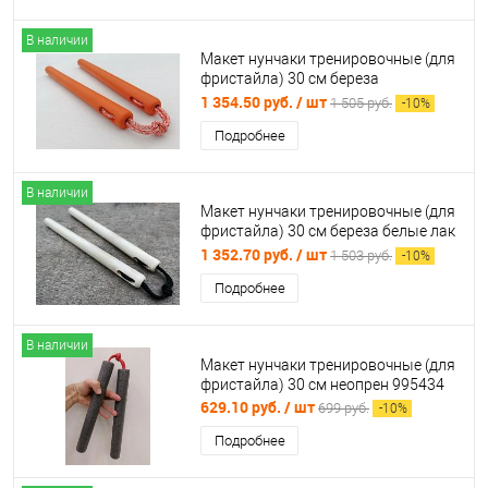
В наличии
Макет нунчаки тренировочные (для
фристайла) 30 см береза
оранжевые 996998
1 354.50 руб.
/ шт
1 505 руб.
-
10
%
Подробнее
В наличии
Макет нунчаки тренировочные (для
фристайла) 30 см береза белые лак
996996
1 352.70 руб.
/ шт
1 503 руб.
-
10
%
Подробнее
В наличии
Макет нунчаки тренировочные (для
фристайла) 30 см неопрен 995434
629.10 руб.
/ шт
699 руб.
-
10
%
Подробнее