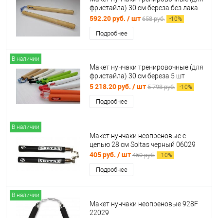
фристайла) 30 см береза без лака
995494
592.20 руб.
/ шт
658 руб.
-
10
%
Подробнее
В наличии
Макет нунчаки тренировочные (для
фристайла) 30 см береза 5 шт
996830
5 218.20 руб.
/ шт
5 798 руб.
-
10
%
Подробнее
В наличии
Макет нунчаки неопреновые с
цепью 28 см Soltas черный 06029
405 руб.
/ шт
450 руб.
-
10
%
Подробнее
В наличии
Макет нунчаки неопреновые 928F
22029