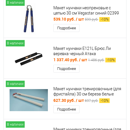
В наличии
Макет нунчаки неопреновые с
цепью 30 см Vegastar синий 02399
539.10 руб.
/ шт
599 руб.
-
10
%
Подробнее
В наличии
Макет нунчаки E121L Брюс Ли
веревка черный Атака
1 337.40 руб.
/ шт
1 486 руб.
-
10
%
Подробнее
В наличии
Макет нунчаки тренировочные (для
фристайла) 30 см береза белые
997735
627.30 руб.
/ шт
697 руб.
-
10
%
Подробнее
В наличии
Макет нунчаки тренировочные (для