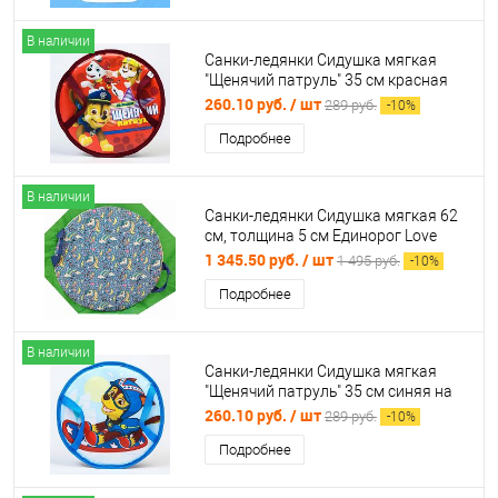
В наличии
Санки-ледянки Сидушка мягкая
"Щенячий патруль" 35 см красная
7044716
260.10 руб.
/ шт
289 руб.
-
10
%
Подробнее
В наличии
Санки-ледянки Сидушка мягкая 62
см, толщина 5 см Единорог Love
Snowfox 996643
1 345.50 руб.
/ шт
1 495 руб.
-
10
%
Подробнее
В наличии
Санки-ледянки Сидушка мягкая
"Щенячий патруль" 35 см синяя на
сноуборде 7044715
260.10 руб.
/ шт
289 руб.
-
10
%
Подробнее