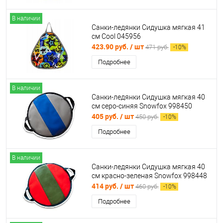
В наличии
Санки-ледянки Сидушка мягкая 41
см Cool 045956
423.90 руб.
/ шт
471 руб.
-
10
%
Подробнее
В наличии
Санки-ледянки Сидушка мягкая 40
см серо-синяя Snowfox 998450
405 руб.
/ шт
450 руб.
-
10
%
Подробнее
В наличии
Санки-ледянки Сидушка мягкая 40
см красно-зеленая Snowfox 998448
414 руб.
/ шт
460 руб.
-
10
%
Подробнее