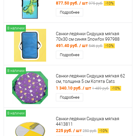
877.50 руб.
/ шт
975 руб.
-
10
%
Подробнее
В наличии
Санки-ледянки Сидушка мягкая
70х30 см синяя Snowfox 997988
491.40 руб.
/ шт
546 руб.
-
10
%
Подробнее
В наличии
Санки-ледянки Сидушка мягкая 62
см, толщина 5 см Котята Cats
Snowfox 996644
1 340.10 руб.
/ шт
1 489 руб.
-
10
%
Подробнее
В наличии
Санки-ледянки Сидушка мягкая
4413811
225 руб.
/ шт
250 руб.
-
10
%