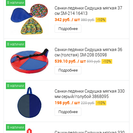
В наличии
Санки-ледянки Сидушка мягкая 37
см SM-214 16413
342 руб.
/ шт
380 руб.
-
10
%
Подробнее
В наличии
Санки-ледянки Сидушка мягкая 36
см (толстая) SM-208 05098
539.10 руб.
/ шт
599 руб.
-
10
%
Подробнее
В наличии
Санки-ледянки Сидушка мягкая 330
мм серый/голубой 3868095
198 руб.
/ шт
220 руб.
-
10
%
Подробнее
В наличии
Санки-ледянки Сидушка мягкая 330