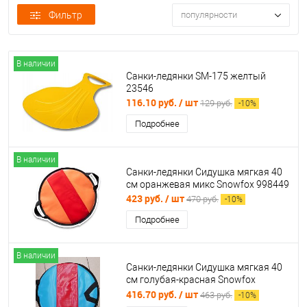
Фильтр
популярности
В наличии
Санки-ледянки SM-175 желтый
23546
116.10 руб.
/ шт
129 руб.
-
10
%
Подробнее
В наличии
Санки-ледянки Сидушка мягкая 40
см оранжевая микс Snowfox 998449
423 руб.
/ шт
470 руб.
-
10
%
Подробнее
В наличии
Санки-ледянки Сидушка мягкая 40
см голубая-красная Snowfox
996641
416.70 руб.
/ шт
463 руб.
-
10
%