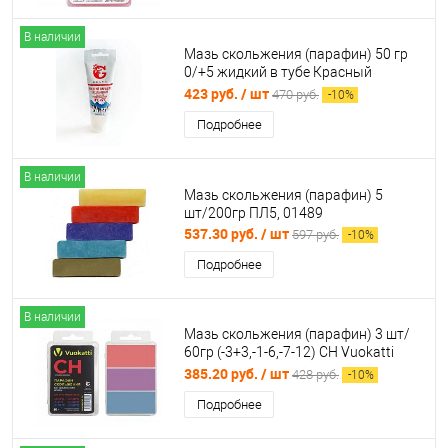
В наличии
Мазь скольжения (парафин) 50 гр
0/+5 жидкий в тубе Красный
883003
423 руб.
/ шт
470 руб.
-
10
%
Подробнее
В наличии
Мазь скольжения (парафин) 5
шт/200гр ПЛ5, 01489
537.30 руб.
/ шт
597 руб.
-
10
%
Подробнее
В наличии
Мазь скольжения (парафин) 3 шт/
60гр (-3+3,-1-6,-7-12) CH Vuokatti
046025
385.20 руб.
/ шт
428 руб.
-
10
%
Подробнее