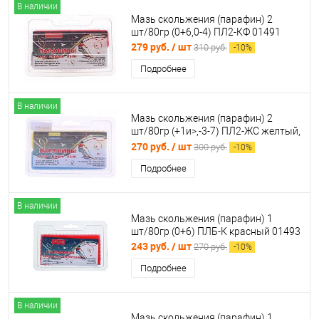
В наличии
Мазь скольжения (парафин) 2
шт/80гр (0+6,0-4) ПЛ2-КФ 01491
279 руб.
/ шт
310 руб.
-
10
%
Подробнее
В наличии
Мазь скольжения (парафин) 2
шт/80гр (+1и>,-3-7) ПЛ2-ЖС желтый,
синий 01490
270 руб.
/ шт
300 руб.
-
10
%
Подробнее
В наличии
Мазь скольжения (парафин) 1
шт/80гр (0+6) ПЛБ-К красный 01493
243 руб.
/ шт
270 руб.
-
10
%
Подробнее
В наличии
Мазь скольжения (парафин) 1