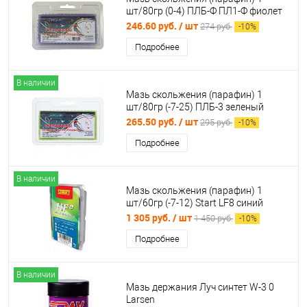
шт/80гр (0-4) ПЛБ-Ф ПЛ1-Ф фиолет
01494
246.60 руб.
/ шт
274 руб.
-
10
%
Подробнее
В наличии
Мазь скольжения (парафин) 1
шт/80гр (-7-25) ПЛБ-3 зеленый
01496
265.50 руб.
/ шт
295 руб.
-
10
%
Подробнее
В наличии
Мазь скольжения (парафин) 1
шт/60гр (-7-12) Start LF8 синий
996492
1 305 руб.
/ шт
1 450 руб.
-
10
%
Подробнее
В наличии
Мазь держания Луч синтет W-3 0
Larsen