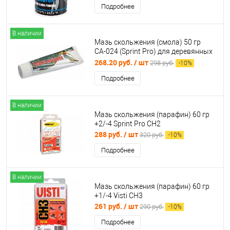
Подробнее
В наличии
Мазь скольжения (смола) 50 гр
СА-024 (Sprint Pro) для деревянных
лыж
268.20 руб.
/ шт
298 руб.
-
10
%
Подробнее
В наличии
Мазь скольжения (парафин) 60 гр
+2/-4 Sprint Pro CH2
288 руб.
/ шт
320 руб.
-
10
%
Подробнее
В наличии
Мазь скольжения (парафин) 60 гр
+1/-4 Visti CH3
261 руб.
/ шт
290 руб.
-
10
%
Подробнее