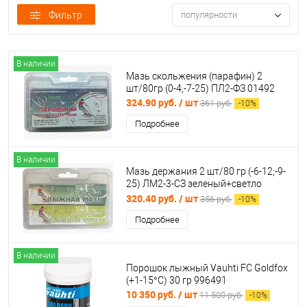
Фильтр
популярности
В наличии
Мазь скольжения (парафин) 2
шт/80гр (0-4,-7-25) ПЛ2-ФЗ 01492
324.90 руб.
/ шт
361 руб.
-
10
%
Подробнее
В наличии
Мазь держания 2 шт/80 гр (-6-12;-9-
25) ЛМ2-3-СЗ зеленый+светло
зеленый 996934
320.40 руб.
/ шт
356 руб.
-
10
%
Подробнее
В наличии
Порошок лыжный Vauhti FC Goldfox
(+1-15°C) 30 гр 996491
10 350 руб.
/ шт
11 500 руб.
-
10
%