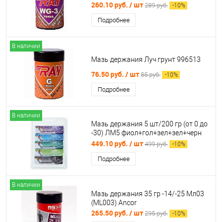
260.10 руб.
/ шт
289 руб.
-
10
%
Подробнее
В наличии
Мазь держания Луч грунт 996513
76.50 руб.
/ шт
85 руб.
-
10
%
Подробнее
В наличии
Мазь держания 5 шт/200 гр (от 0 до
-30) ЛМ5 фиол+гол+зел+зел+черн
01497
449.10 руб.
/ шт
499 руб.
-
10
%
Подробнее
В наличии
Мазь держания 35 гр -14/-25 Мл03
(ML003) Ancor
265.50 руб.
/ шт
295 руб.
-
10
%