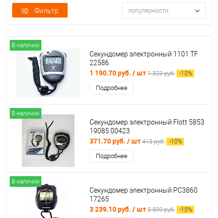
Фильтр
популярности
В наличии
Секундомер электронный 1101 TF
22586
1 190.70 руб.
/ шт
1 323 руб.
-
10
%
Подробнее
В наличии
Секундомер электронный Flott 5853
19085 00423
371.70 руб.
/ шт
413 руб.
-
10
%
Подробнее
В наличии
Секундомер электронный РС3860
17265
3 239.10 руб.
/ шт
3 599 руб.
-
10
%