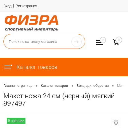
Вход
Регистрация
0
Каталог товаров
•
•
•
Главная страница
Каталог товаров
Бокс, единоборства
Макет
Макет ножа 24 см (черный) мягкий
997497
В наличии