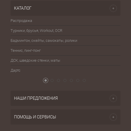
КАТАЛОГ
Распродажа
Эспа
Турники, брусья, Workout, OCR
Шахма
Бадминтон, скейты, самокаты, ролики
Баске
Теннис, пинг-понг
Бейсб
ДСК, шведские стенки, маты
Бокс,
Дартс
Атриб
НАШИ ПРЕДЛОЖЕНИЯ
ПОМОЩЬ И СЕРВИСЫ