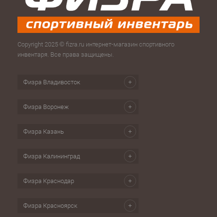
Copyright 2025 © fizra.ru интернет-магазин спортивного
инвентаря. Все права защищены.
Физра Владивосток
Физра Воронеж
Физра Казань
Физра Калининград
Физра Краснодар
Физра Красноярск