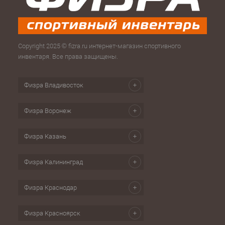
Copyright 2025 © fizra.ru интернет-магазин спортивного
инвентаря. Все права защищены.
Физра Владивосток
Физра Воронеж
Физра Казань
Физра Калининград
Физра Краснодар
Физра Красноярск