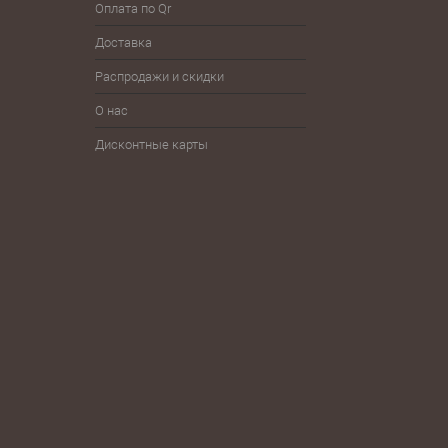
Оплата по Qr
Гимнастика
Плавание
Фитн
Доставка
Детям
Разное
Фут
Распродажи и скидки
Железо
Спортпит, бутылки, шейкеры
Шнур
О нас
Дисконтные карты