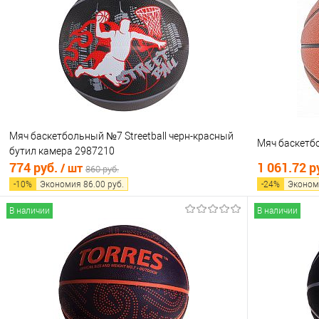
Купить в 1 клик
Сравнение
Купить в 1
В избранное
В наличии
В избранно
Мяч баскетбольный №7 Streetball черн-красный
Мяч баскетб
бутил камера 2987210
774 руб.
1 061.72 р
/ шт
860 руб.
-
10
%
Экономия
86.00
руб.
-
24
%
Эконом
В наличии
В наличии
В корзину
Купить в 1 клик
Сравнение
Купить в 1
В избранное
В наличии
В избранно