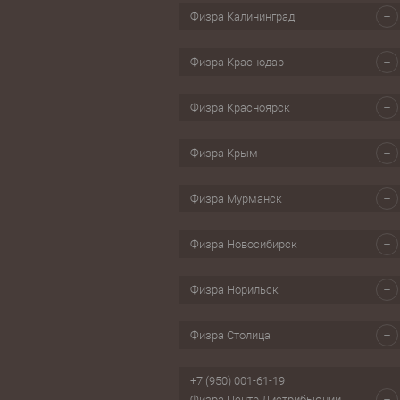
Свистки
Физра Калининград
ес, йога
Секундомеры
бол
Физра Краснодар
Скандинавская ходьба
ки для обуви
Физра Красноярск
Физра Крым
Физра Мурманск
Физра Новосибирск
Физра Норильск
Физра Столица
+7 (950) 001-61-19
Физра Центр Дистрибьюции