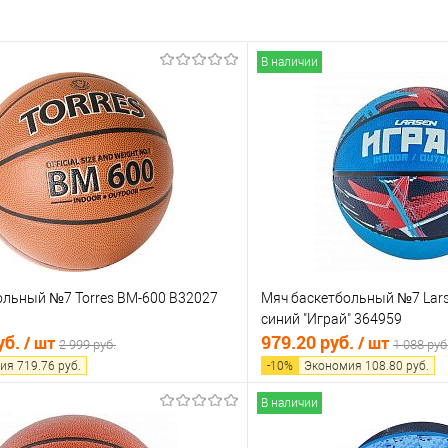
В наличии
ольный №7 Torres BM-600 B32027
Мяч баскетбольный №7 Lars
синий "Играй" 364959
уб.
979.20 руб.
/ шт
/ шт
2 999 руб.
1 088 руб
ия
719.76
руб.
-
10
%
Экономия
108.80
руб.
В наличии
В корзину
В корз