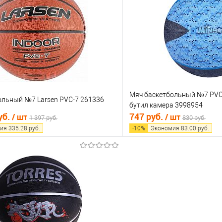
 клик
Сравнение
Купить в 1 клик
е
В наличии
В избранное
Мяч баскетбольный №7 PVC
ольный №7 Larsen PVC-7 261336
бутил камера 3998954
уб.
747 руб.
/ шт
/ шт
1 397 руб.
830 руб.
ия
335.28
руб.
-
10
%
Экономия
83.00
руб.
В корзину
В корз
 клик
Сравнение
Купить в 1 клик
е
В наличии
В избранное