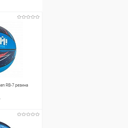
en RB-7 резина
.
ину