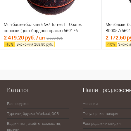
Мяч баскетбольный №7 Torres TT Оранж
Мяч баскетбо
полоски (цвет бордово-оранж) 569176
B00057/569
2 419.20 руб.
2 172.60 р
/ шт
2 688 руб.
-
10
%
Экономия
268.80
руб.
-
10
%
Эконом
В корзину
Купить в 1 клик
Сравнение
Купить в 1
В избранное
В наличии
В избранно
Каталог
Наши предложен
Распродажа
Новинки
Эспандеры
Турники, брусья, Workout, OCR
Популярные товары
Шахматы, шашки, лото, домино,
карты
Бадминтон, скейты, самокаты,
Распродажи и скидки
ролики
Баскетбол