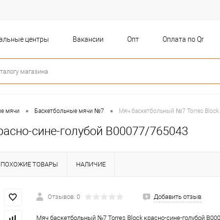
бальные центры
Вакансии
Опт
Оплата по Qr
•
•
ые мячи
Баскетбольные мячи №7
Мяч баскетбольный №7 Torres Block
расно-сине-голубой B00077/765043
ПОХОЖИЕ ТОВАРЫ
НАЛИЧИЕ
Отзывов: 0
Добавить отзыв
Мяч баскетбольный №7 Torres Block красно-сине-голубой B00