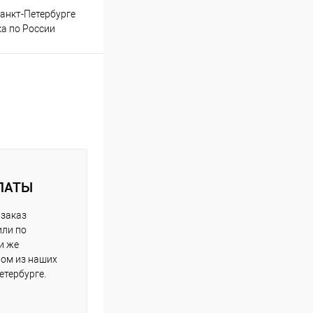
анкт-Петербурге
ка по России
ЛАТЫ
 заказ
или по
и же
ном из наших
етербурге.