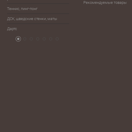
Рекомендуемые товары
Теннис, пинг-понг
Бейсбол, лапта
ДСК, шведские стенки, маты
Бокс, единоборства
Дартс
Атрибутика болельщика