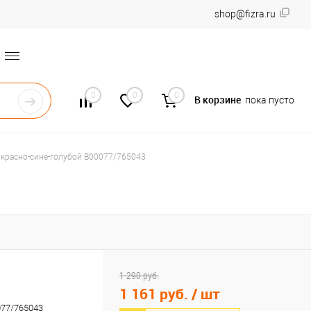
shop@fizra.ru
0
0
0
В корзине
пока пусто
 красно-сине-голубой B00077/765043
1 290 руб.
1 161 руб.
/ шт
077/765043