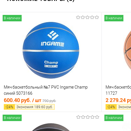
В наличии
В наличии
Мяч баскетбольный №7 PVC Ingame Champ
Мяч баскетб
синий 5073166
11727
600.40 руб.
2 279.24 р
/ шт
790 руб.
-
24
%
Экономия
189.60
руб.
-
24
%
Эконом
В наличии
В наличии
В корзину