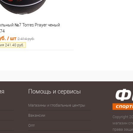
льный №7 Torres Prayer ченый
174
уб.
/ шт
2 414 руб.
ия
241.40
руб.
В корзину
 клик
Сравнение
е
В наличии
ия
Помощь и сервисы
Магазины и глобальные центры
Антисептики
Зима
Сумк
рюк
Вакансии
Велоспорт
Зонты
Copyright 20
Скам
магазин сп
Опт
Волейбол
Йо-йо, волчки
права защ
Тур