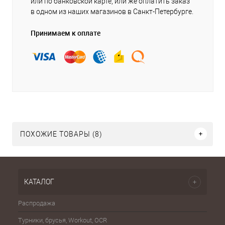
или по банковской карте, или же оплатить заказ
в одном из наших магазинов в Санкт-Петербурге.
Принимаем к оплате
ПОХОЖИЕ ТОВАРЫ (8)
КАТАЛОГ
Распродажа
Эспа
Турники, брусья, Workout, OCR
Шахма