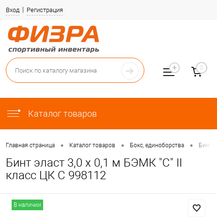
Вход
Регистрация
0
Каталог товаров
•
•
•
Главная страница
Каталог товаров
Бокс, единоборства
Бинты 
Бинт эласт 3,0 х 0,1 м БЭМК "С" II
класс ЦК С 998112
В наличии