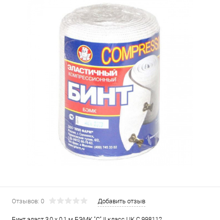
Отзывов: 0
Добавить отзыв
Бинт эласт 3,0 х 0,1 м БЭМК "С" II класс ЦК С 998112