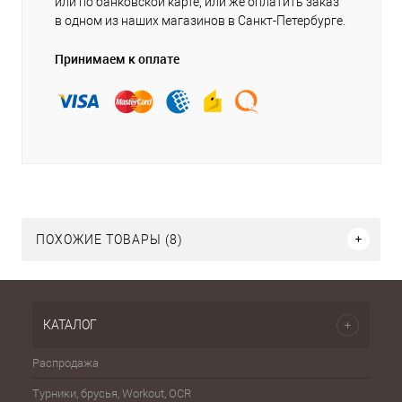
или по банковской карте, или же оплатить заказ
в одном из наших магазинов в Санкт-Петербурге.
Принимаем к оплате
ПОХОЖИЕ ТОВАРЫ (8)
КАТАЛОГ
Распродажа
Эспа
Турники, брусья, Workout, OCR
Шахма