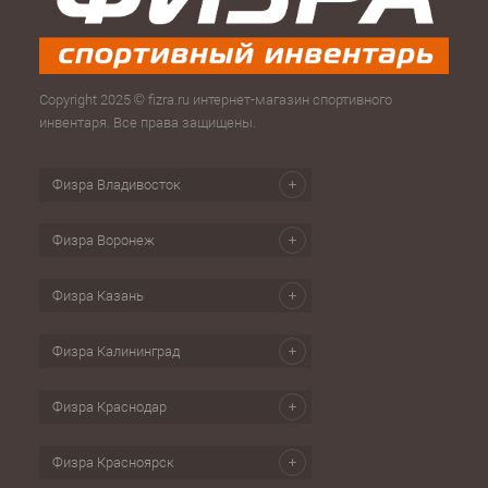
Copyright 2025 © fizra.ru интернет-магазин спортивного
инвентаря. Все права защищены.
Физра Владивосток
Физра Воронеж
Физра Казань
Физра Калининград
Физра Краснодар
Физра Красноярск