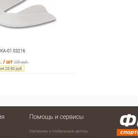
е
В наличии
В избранное
r КА-01 03216
б.
/ шт
209 руб.
ия
20.90
руб.
В корзину
 клик
Сравнение
е
В наличии
ия
Помощь и сервисы
Магазины и глобальные центры
Антисептики
Зима
Сумк
рюк