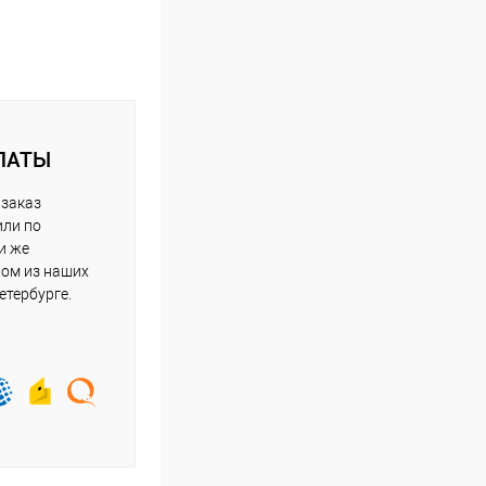
ЛАТЫ
 заказ
или по
и же
ном из наших
етербурге.