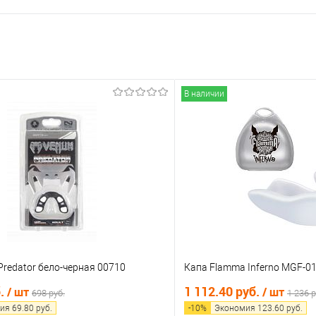
В наличии
redator бело-черная 00710
Капа Flamma Inferno MGF-0
б.
1 112.40 руб.
/ шт
/ шт
698 руб.
1 236 р
ия
69.80
руб.
-
10
%
Экономия
123.60
руб.