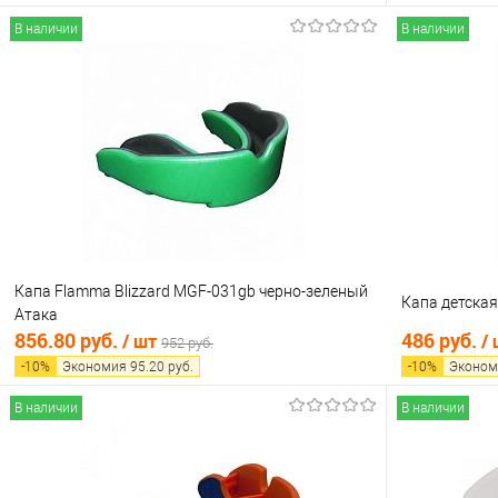
В наличии
В наличии
В корзину
Купить в 1 клик
Сравнение
Купить в 1
В избранное
В наличии
В избранно
Капа Flamma Blizzard MGF-031gb черно-зеленый
Капа детская
Атака
856.80 руб.
486 руб.
/ шт
/
952 руб.
-
10
%
Экономия
95.20
руб.
-
10
%
Эконом
В наличии
В наличии
В корзину
Купить в 1 клик
Сравнение
Купить в 1