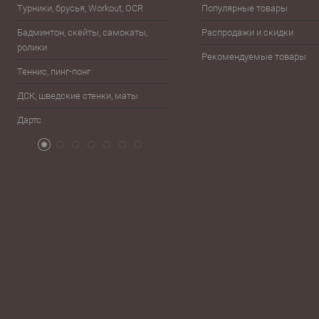
Турники, брусья, Workout, OCR
Популярные товары
Шахматы, шашки, лото, домино,
карты
Бадминтон, скейты, самокаты,
Распродажи и скидки
ролики
Баскетбол
Рекомендуемые товары
Теннис, пинг-понг
Бейсбол, лапта
ДСК, шведские стенки, маты
Бокс, единоборства
Дартс
Атрибутика болельщика