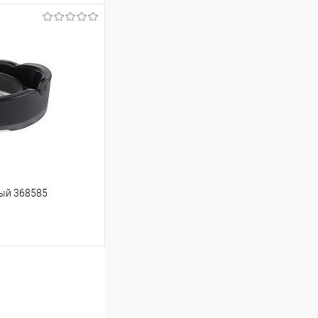
ину
Сравнение
В наличии
ный 368585
ину
Сравнение