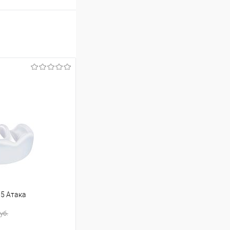
15 Атака
уб.