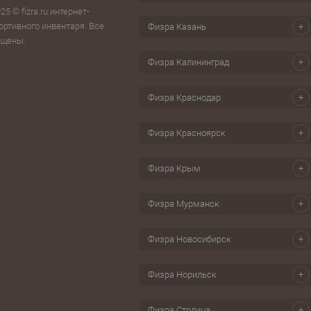
Головоломки, кубик-рубика
Часы пе
25 © fizra.ru интернет-
ьи, стойки, тренажеры
ортивного инвентаря. Все
Физра Казань
Настольные игры
Шагомер
ищены.
изм
Свистки
Физра Калининград
ес, йога
Секундомеры
бол
Физра Краснодар
Скандинавская ходьба
ки для обуви
Физра Красноярск
Физра Крым
Физра Мурманск
Физра Новосибирск
Физра Норильск
Физра Столица