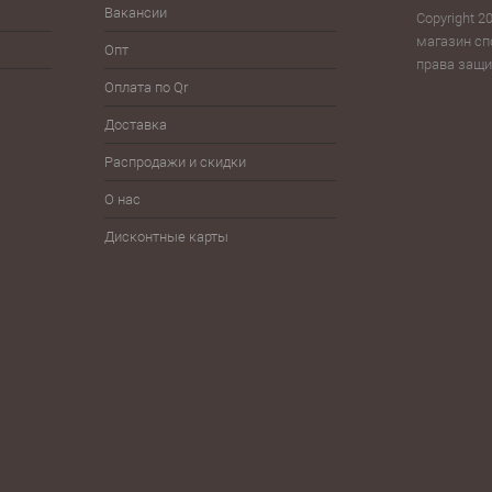
Вакансии
Велоспорт
Зонты
Copyright 20
Скам
магазин сп
Опт
Волейбол
Йо-йо, волчки
права защ
Тур
Оплата по Qr
Гимнастика
Плавание
Фитн
Доставка
Детям
Разное
Фут
Распродажи и скидки
Железо
Спортпит, бутылки, шейкеры
Шнур
О нас
Дисконтные карты