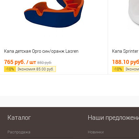
В избранное
В наличии
В избранно
Капа детская Opro син/оранж Lasren
Капа Sprinte
765 руб.
188.10 ру
/ шт
850 руб.
-
10
%
Экономия
85.00
руб.
-
10
%
Эконом
В корзину
Купить в 1 клик
Сравнение
Купить в 1
В избранное
В наличии
В избранно
Каталог
Наши предложен
Распродажа
Новинки
Эспандеры