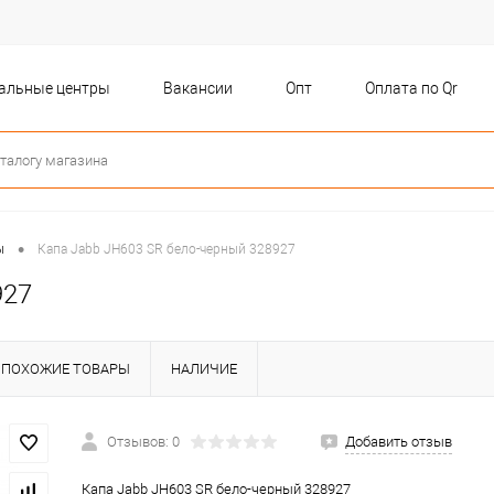
бальные центры
Вакансии
Опт
Оплата по Qr
•
ы
Капа Jabb JH603 SR бело-черный 328927
927
ПОХОЖИЕ ТОВАРЫ
НАЛИЧИЕ
Отзывов: 0
Добавить отзыв
Капа Jabb JH603 SR бело-черный 328927