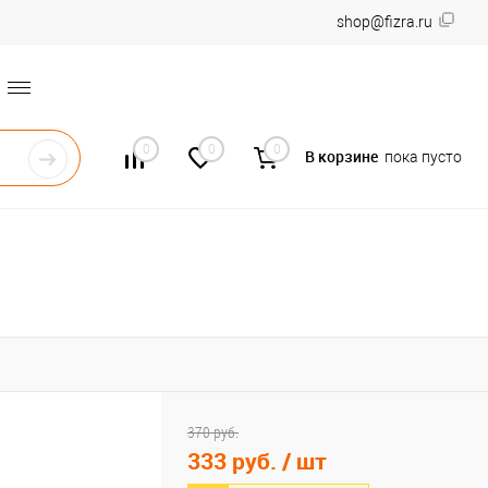
shop@fizra.ru
0
0
0
В корзине
пока пусто
370 руб.
333 руб.
/ шт