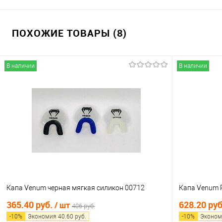
ПОХОЖИЕ ТОВАРЫ (8)
В наличии
В наличии
Капа Venum черная мягкая силикон 00712
Капа Venum P
365.40 руб.
628.20 ру
/ шт
406 руб.
-
10
%
Экономия
40.60
руб.
-
10
%
Эконом