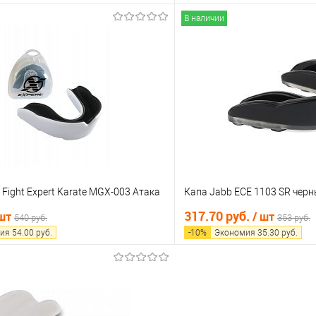
В наличии
В корзину
В корз
 клик
Сравнение
Купить в 1 клик
е
В наличии
В избранное
 Fight Expert Karate MGX-003 Атака
Капа Jabb ECE 1103 SR чер
317.70 руб.
 шт
/ шт
540 руб.
353 руб.
ия
54.00
руб.
-
10
%
Экономия
35.30
руб.
В корзину
В корз
 клик
Сравнение
Купить в 1 клик