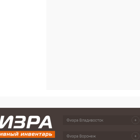
В наличии
Физра Владивосток
и на пояс, сумки спортивные,
Игры на улице
Тейпы
Физра Воронеж
заки, косметички