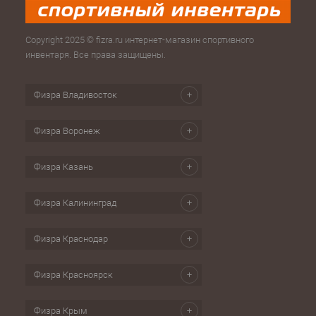
Copyright 2025 © fizra.ru интернет-магазин спортивного
инвентаря. Все права защищены.
Физра Владивосток
Физра Воронеж
Физра Казань
Физра Калининград
Физра Краснодар
Физра Красноярск
Физра Крым