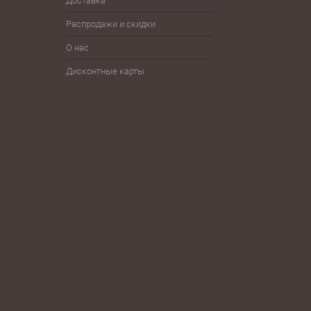
Доставка
Детям
Разное
Фут
Распродажи и скидки
Железо
Спортпит, бутылки, шейкеры
Шнур
О нас
Дисконтные карты