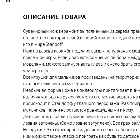
ОПИСАНИЕ ТОВАРА
Сувенирный нож керамбит выполненный из дерева прак
полностью повторяет свой игровой аналог от одной из
игр в мире Standoff.
Нож из дерева керамбит один из самых популярных мод
вселенной игры. Если у вас есть сомнения выбора межд
моделями, можете зажмуривать глаза и смело брать ег
универсален.
Все игрушки для мальчиков произведены на территории
экологически чистых материалов.
Необычная форма ножа из видеоигры притягивает внима
наличия кольца на рукоятке ножа его можно вертеть на п
происходит в Стандофф у главного персонажа. Раз поиг
мальчиков, парни не остаются равнодушными к нему.
Детский нож окрашен прямой печатью и покрыт лаком. 
лезвия заточены. (Само лезвие затуплено). Все края за
Не оружие! Это сувенирное изделие из дерева абсолютно
ним можно так же классно поиграть как будь то детское