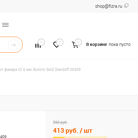
shop@fizra.ru
0
0
0
В корзине
пока пусто
т фанера V2 6 мм Золото Gold Standoff 00409
590 руб.
413 руб.
/ шт
0409