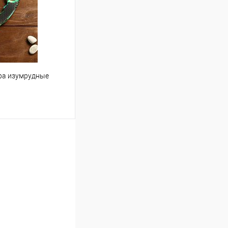
В наличии
ра изумрудные
ину
Сравнение
В наличии