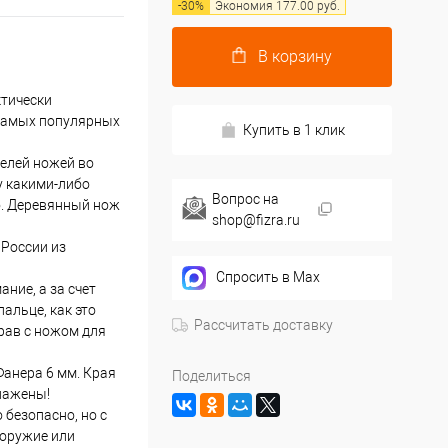
-
30
%
Экономия
177.00
руб.
В корзину
тически
 самых популярных
Купить в 1 клик
елей ножей во
у какими-либо
Вопрос на
о. Деревянный нож
shop@fizra.ru
 России из
Спросить в Max
ние, а за счет
альце, как это
Рассчитать доставку
рав с ножом для
Фанера 6 мм. Края
Поделиться
глажены!
 безопасно, но с
 оружие или