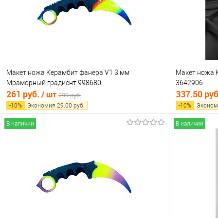
В избранное
В наличии
В избранно
Макет ножа Керамбит фанера V1 3 мм
Макет ножа 
Мраморный градиент 998680
3642906
261 руб.
337.50 ру
/ шт
290 руб.
-
10
%
Экономия
29.00
руб.
-
10
%
Эконом
В наличии
В наличии
В корзину
Купить в 1 клик
Сравнение
Купить в 1
В избранное
В наличии
В избранно