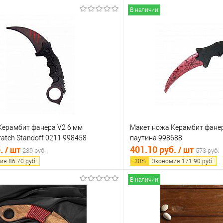
В наличии
Керамбит фанера V2 6 мм
Макет ножа Керамбит фанер
atch Standoff 0211 998458
паутина 998688
б.
401.10 руб.
/ шт
/ шт
289 руб.
573 руб.
ия
86.70
руб.
-
30
%
Экономия
171.90
руб.
В наличии
В корзину
В корз
 клик
Сравнение
Купить в 1 клик