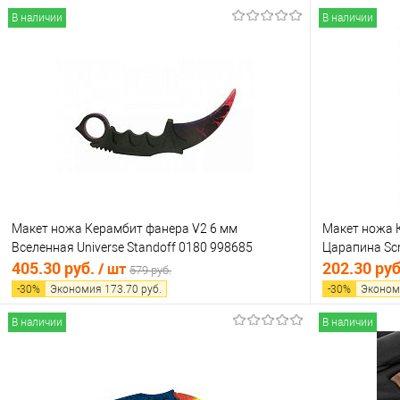
В наличии
В наличии
Макет ножа Керамбит фанера V2 6 мм
Макет ножа 
Вселенная Universe Standoff 0180 998685
Царапина Scr
405.30 руб.
202.30 ру
/ шт
579 руб.
-
30
%
Экономия
173.70
руб.
-
30
%
Эконом
В наличии
В наличии
В корзину
Купить в 1 клик
Сравнение
Купить в 1