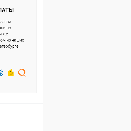
ЛАТЫ
 заказ
или по
и же
ном из наших
етербурге.