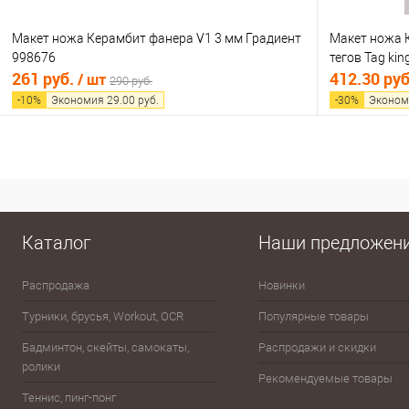
Макет ножа Керамбит фанера V1 3 мм Градиент
Макет ножа 
998676
тегов Tag kin
261 руб.
412.30 ру
/ шт
290 руб.
-
10
%
Экономия
29.00
руб.
-
30
%
Эконом
В корзину
Купить в 1 клик
Сравнение
Купить в 1
В избранное
В наличии
В избранно
Каталог
Наши предложен
Распродажа
Новинки
Эспандеры
Турники, брусья, Workout, OCR
Популярные товары
Шахматы, шашки, лото, домино,
карты
Бадминтон, скейты, самокаты,
Распродажи и скидки
ролики
Баскетбол
Рекомендуемые товары
Теннис, пинг-понг
Бейсбол, лапта