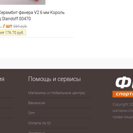
Керамбит фанера V2 6 мм Король
g Standoff 00470
б.
/ шт
589 руб.
ия
176.70
руб.
В корзину
 клик
Сравнение
е
В наличии
ия
Помощь и сервисы
Магазины и глобальные центры
Антисептики
Зима
Сумк
рюк
Вакансии
Велоспорт
Зонты
Copyright 20
Скам
магазин сп
Опт
Волейбол
Йо-йо, волчки
права защ
Тур
Оплата по Qr
Гимнастика
Плавание
Фитн