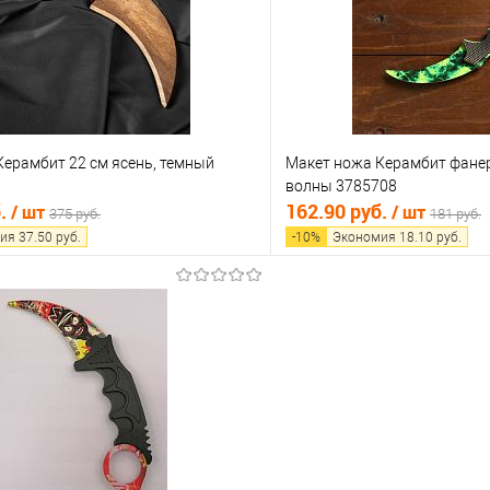
е
В наличии
В избранное
Керамбит 22 см ясень, темный
Макет ножа Керамбит фане
волны 3785708
б.
162.90 руб.
/ шт
/ шт
375 руб.
181 руб.
ия
37.50
руб.
-
10
%
Экономия
18.10
руб.
В корзину
В корз
 клик
Сравнение
Купить в 1 клик
е
В наличии
В избранное