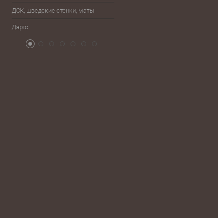
ДСК, шведские стенки, маты
Бокс, единоборства
Дартс
Атрибутика болельщика