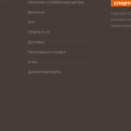
Магазины и глобальные центры
Антисептики
Зима
Сумк
рюк
Вакансии
Велоспорт
Зонты
Copyright 20
Скам
магазин сп
Опт
Волейбол
Йо-йо, волчки
права защ
Тур
Оплата по Qr
Гимнастика
Плавание
Фитн
Доставка
Детям
Разное
Фут
Распродажи и скидки
Железо
Спортпит, бутылки, шейкеры
Шнур
О нас
Дисконтные карты