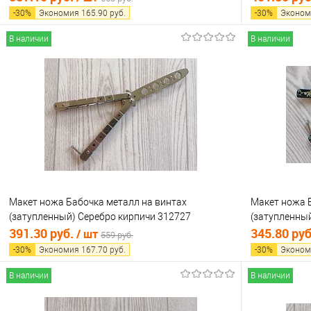
-
30
%
Экономия
165.90
руб.
-
30
%
Эконом
В наличии
В наличии
В корзину
Купить в 1 клик
Сравнение
Купить в 1
В избранное
В наличии
В избранно
Макет ножа Бабочка металл на винтах
Макет ножа 
(затупленный) Серебро кирпичи 312727
(затупленный
391.30 руб.
345.80 ру
/ шт
559 руб.
-
30
%
Экономия
167.70
руб.
-
30
%
Эконом
В наличии
В наличии
В корзину