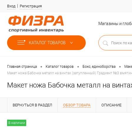
Вход
Регистрация
Магазины и гло
КАТАЛОГ ТОВАРОВ
•
•
•
Главная страница
Каталог товаров
Бокс, единоборства
Мак
Макет ножа Бабочка металл на винтах (затупленный) Градиент №3 вмяти
Макет ножа Бабочка металл на винта
ВЕРНУТЬСЯ В РАЗДЕЛ
ОБЗОР ТОВАРА
ОПИСАНИЕ
В наличии