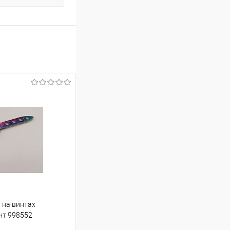
 на винтах
нт 998552