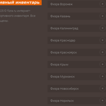
и на пояс, сумки спортивные,
Игры на улице
Тейпы
Физра Воронеж
заки, косметички
Головоломки, кубик-рубика
Часы пе
25 © fizra.ru интернет-
ьи, стойки, тренажеры
ортивного инвентаря. Все
Физра Казань
Настольные игры
Шагомер
ищены.
изм
Свистки
Физра Калининград
ес, йога
Секундомеры
бол
Физра Краснодар
Скандинавская ходьба
ки для обуви
Физра Красноярск
Физра Крым
Физра Мурманск
Физра Новосибирск
Физра Норильск