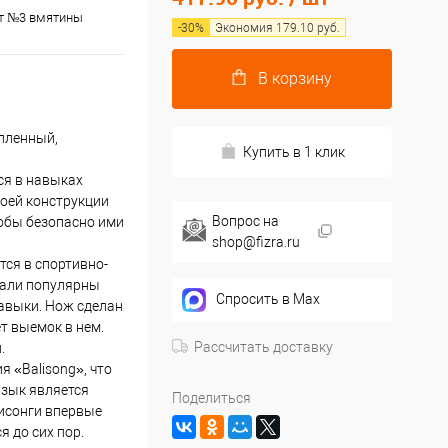
нт №3 вмятины
-
30
%
Экономия
179.10
руб.
В корзину
упленный,
Купить в 1 клик
ся в навыках
воей конструкции
Вопрос на
тобы безопасно ими
shop@fizra.ru
тся в спортивно-
тали популярны
Спросить в Max
авыки. Нож сделан
т выемок в нем.
Рассчитать доставку
.
я «Balisong», что
язык является
Поделиться
исонги впервые
я до сих пор.