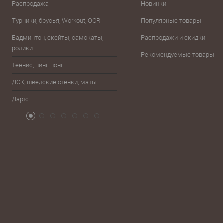
Распродажа
Новинки
Эспандеры
Турники, брусья, Workout, OCR
Популярные товары
Шахматы, шашки, лото, домино,
карты
Бадминтон, скейты, самокаты,
Распродажи и скидки
ролики
Баскетбол
Рекомендуемые товары
Теннис, пинг-понг
Бейсбол, лапта
ДСК, шведские стенки, маты
Бокс, единоборства
Дартс
Атрибутика болельщика