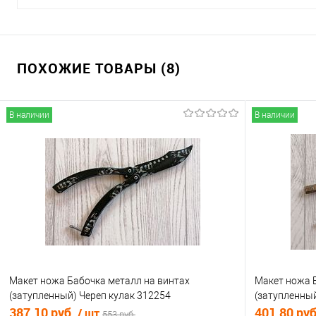
ПОХОЖИЕ ТОВАРЫ (8)
В наличии
В наличии
Макет ножа Бабочка металл на винтах
Макет ножа 
(затупленный) Череп кулак 312254
(затупленный
387.10 руб.
401.80 ру
/ шт
553 руб.