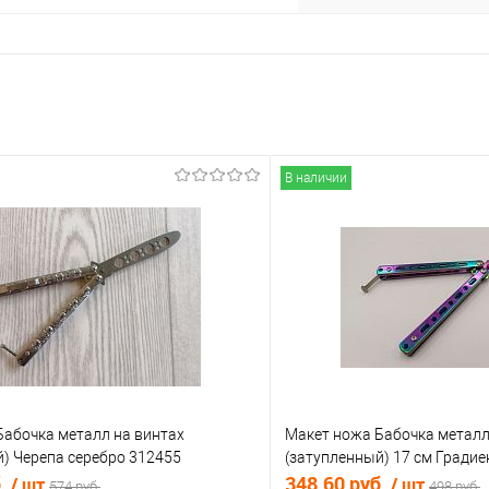
В наличии
Бабочка металл на винтах
Макет ножа Бабочка металл
) Черепа серебро 312455
(затупленный) 17 см Градие
б.
348.60 руб.
/ шт
/ шт
574 руб.
498 руб.