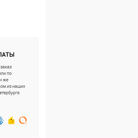
ЛАТЫ
 заказ
или по
и же
ном из наших
етербурге.