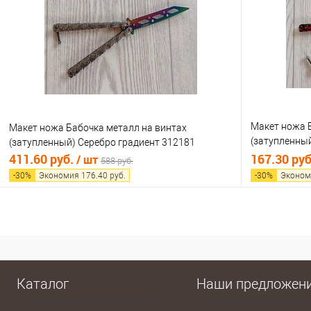
Купить в 1 клик
Сравнение
Купить в 1
В избранное
В наличии
В избранно
Макет ножа 
Макет ножа Бабочка металл на винтах
(затупленны
(затупленный) Серебро градиент 312181
лезвием 312
411.60 руб.
167.30 ру
/ шт
588 руб.
-
30
%
Экономия
176.40
руб.
-
30
%
Эконом
В корзину
Купить в 1 клик
Сравнение
Купить в 1
В избранное
В наличии
В избранно
Каталог
Наши предложен