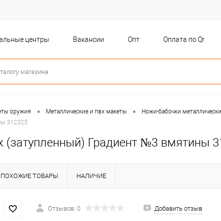
бальные центры
Вакансии
Опт
Оплата по Qr
•
•
еты оружия
Металлические и пвх макеты
Ножи-бабочки металлическ
ны 312325
х (затупленный) Градиент №3 вмятины 3
ПОХОЖИЕ ТОВАРЫ
НАЛИЧИЕ
Отзывов: 0
Добавить отзыв