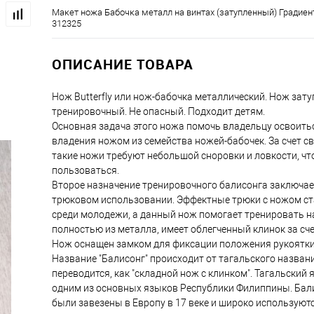
Макет ножа Бабочка металл на винтах (затупленный) Градие
312325
ОПИСАНИЕ ТОВАРА
Нож Butterfly или нож-бабочка металлический. Нож зат
тренировочный. Не опасный. Подходит детям.
Основная задача этого ножа помочь владельцу освоить
владения ножом из семейства ножей-бабочек. За счет с
такие ножи требуют небольшой сноровки и ловкости, ч
пользоваться.
Второе назначение тренировочного балисонга заключае
трюковом использовании. Эффектные трюки с ножом с
среди молодежи, а данный нож помогает тренировать н
полностью из металла, имеет облегченный клинок за сче
Нож оснащен замком для фиксации положения рукоятки
Название "Балисонг" происходит от тагальского названи
переводится, как "складной нож с клинком". Тагальский 
одним из основных языков Республики Филиппины. Бал
были завезены в Европу в 17 веке и широко используютс