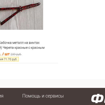
 клик
Сравнение
Купить в 1 клик
е
В наличии
В избранное
Бабочка металл на винтах
й) Черепа красные с красным
073
б.
/ шт
239 руб.
ия
71.70
руб.
В корзину
 клик
Сравнение
е
В наличии
ия
Помощь и сервисы