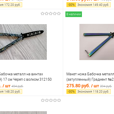
ия
172.20
руб.
-
30
%
Экономия
149.40
руб.
В наличии
В корзину
В корз
 клик
Сравнение
Купить в 1 клик
е
В наличии
В избранное
Бабочка металл на винтах
Макет ножа Бабочка металл
) 17 см Череп с волком 312150
(затупленный) Градиент №2
б.
275.80 руб.
/ шт
/ шт
494 руб.
394 руб.
ия
148.20
руб.
-
30
%
Экономия
118.20
руб.
В корзину
В корз