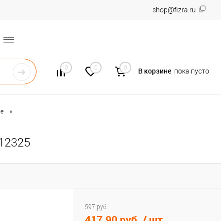
shop@fizra.ru
0
0
0
В корзине
пока пусто
•
ие
12325
597 руб.
417.90 руб.
/ шт