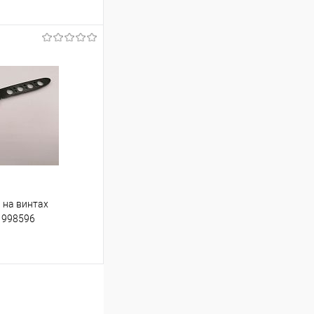
ину
Сравнение
В наличии
 на винтах
 998596
ину