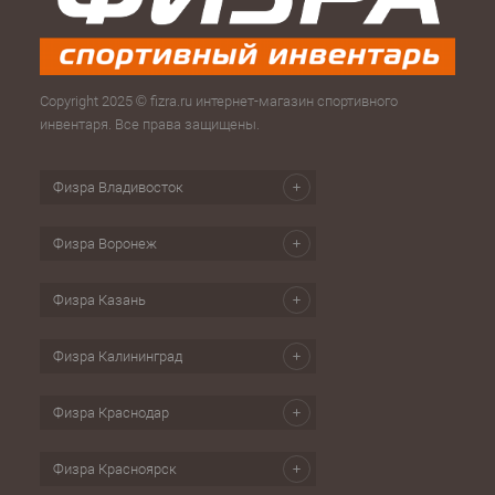
Copyright 2025 © fizra.ru интернет-магазин спортивного
инвентаря. Все права защищены.
Физра Владивосток
Физра Воронеж
Физра Казань
Физра Калининград
Физра Краснодар
Физра Красноярск