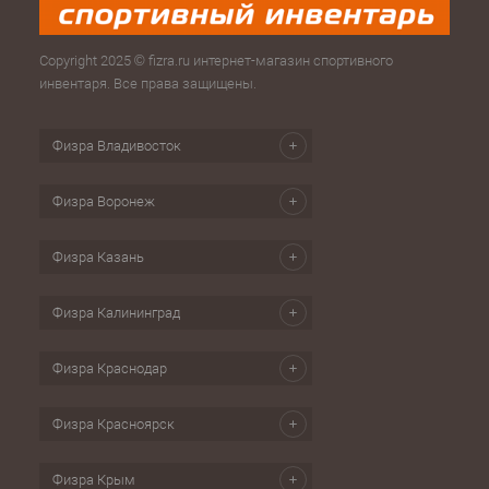
Copyright 2025 © fizra.ru интернет-магазин спортивного
инвентаря. Все права защищены.
Физра Владивосток
Физра Воронеж
Физра Казань
Физра Калининград
Физра Краснодар
Физра Красноярск
Физра Крым