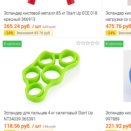
Эспандер кистевой металл 85 кг Start Up ECE 018
Эспандер кис
красный 366913
нагрузка со
265.24 руб.
475.76 ру
/ шт
349 руб.
-
24
%
Экономия
83.76
руб.
-
24
%
Эконом
В наличии
В наличии
В корзину
Купить в 1 клик
Сравнение
Купить в 1
В избранное
В наличии
В избранно
Эспандер для пальцев 4 кг салатовый Start Up
Эспандер кис
NT34039 365391
997889
118.56 руб.
221.92 ру
/ шт
156 руб.