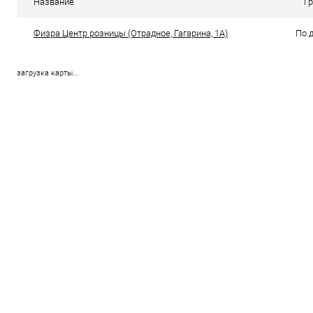
Название
Г
Физра Центр розницы (Отрадное, Гагарина, 1А)
По 
загрузка карты...