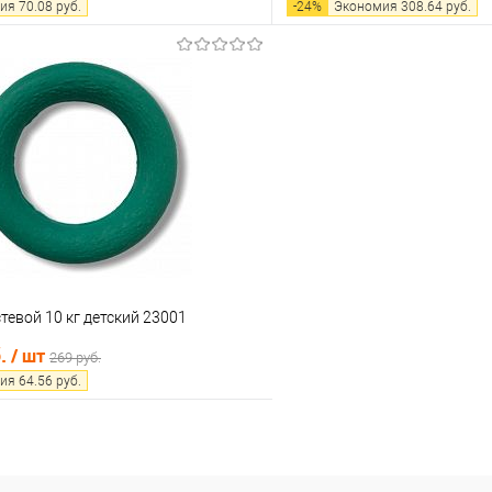
ия
70.08
руб.
-
24
%
Экономия
308.64
руб.
В корзину
В корз
 клик
Сравнение
Купить в 1 клик
е
В наличии
В избранное
тевой 10 кг детский 23001
б.
/ шт
269 руб.
ия
64.56
руб.
В корзину