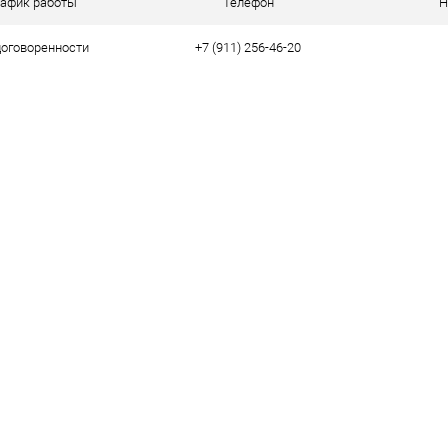
рафик работы
Телефон
Н
договоренности
+7 (911) 256-46-20