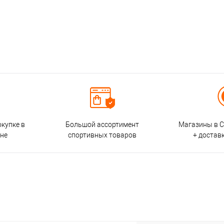
окупке в
Большой ассортимент
Магазины в С
ине
спортивных товаров
+ достав