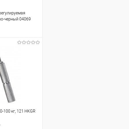
 регулируемая
во-черный 04069
ину
Сравнение
В наличии
0-100 кг, 121 HKGR
.