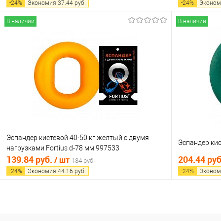
-
24
%
Экономия
37.44
руб.
-
24
%
Эконом
В наличии
В наличии
В корзину
Купить в 1 клик
Сравнение
Купить в 1
В избранное
В наличии
В избранно
Эспандер кистевой 40-50 кг желтый с двумя
Эспандер кис
нагрузками Fortius d-78 мм 997533
139.84 руб.
204.44 ру
/ шт
184 руб.
-
24
%
Экономия
44.16
руб.
-
24
%
Эконом
В корзину