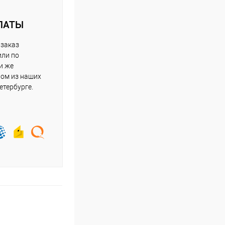
ЛАТЫ
 заказ
или по
и же
ном из наших
етербурге.