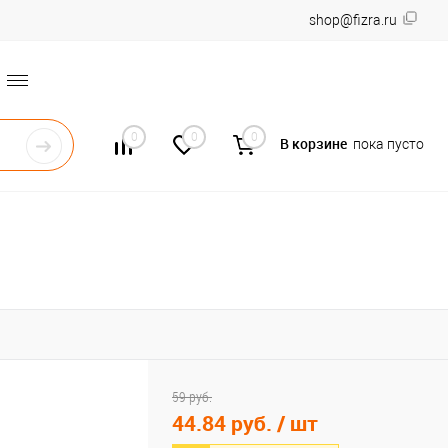
shop@fizra.ru
0
0
0
В корзине
пока пусто
59 руб.
44.84 руб.
/ шт