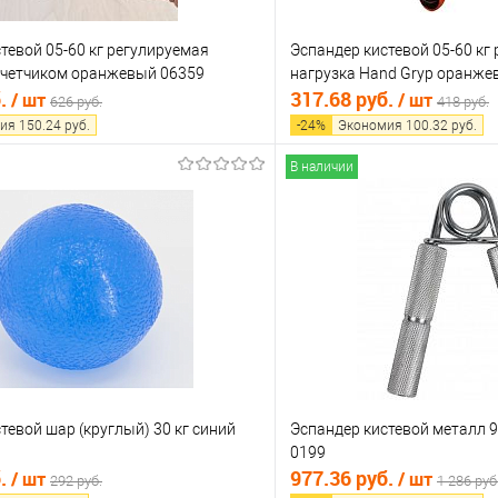
тевой 05-60 кг регулируемая
Эспандер кистевой 05-60 кг
 счетчиком оранжевый 06359
нагрузка Hand Gryp оранже
б.
317.68 руб.
/ шт
/ шт
626 руб.
418 руб.
ия
150.24
руб.
-
24
%
Экономия
100.32
руб.
В наличии
В корзину
В корз
 клик
Сравнение
Купить в 1 клик
е
В наличии
В избранное
тевой шар (круглый) 30 кг синий
Эспандер кистевой металл 9
0199
б.
977.36 руб.
/ шт
/ шт
292 руб.
1 286 руб