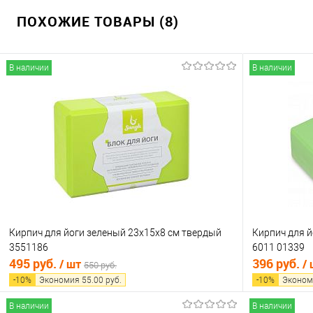
ПОХОЖИЕ ТОВАРЫ (8)
В наличии
В наличии
Кирпич для йоги зеленый 23х15х8 см твердый
Кирпич для й
3551186
6011 01339
495 руб.
396 руб.
/ шт
/
550 руб.
-
10
%
Экономия
55.00
руб.
-
10
%
Эконом
В наличии
В наличии