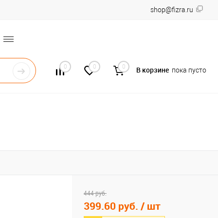
shop@fizra.ru
0
0
0
В корзине
пока пусто
444 руб.
399.60 руб.
/ шт