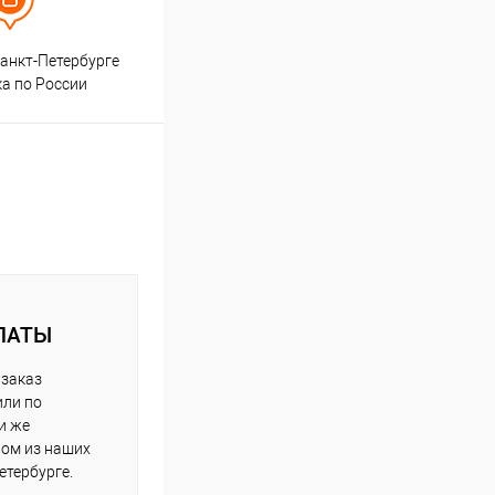
анкт-Петербурге
ка по России
ЛАТЫ
 заказ
или по
и же
ном из наших
етербурге.