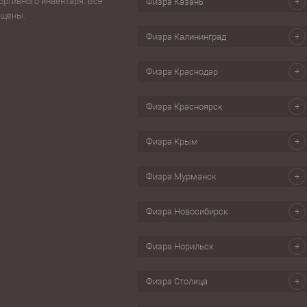
ортивного инвентаря. Все
Физра Казань
Настольные игры
Шагомер
ищены.
изм
Свистки
Физра Калининград
ес, йога
Секундомеры
бол
Физра Краснодар
Скандинавская ходьба
ки для обуви
Физра Красноярск
Физра Крым
Физра Мурманск
Физра Новосибирск
Физра Норильск
Физра Столица