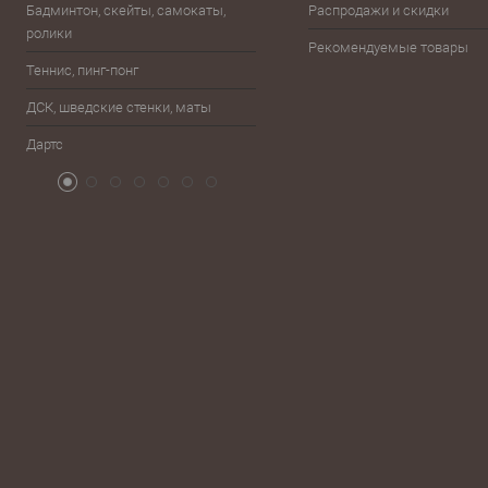
Бадминтон, скейты, самокаты,
Распродажи и скидки
ролики
Баскетбол
Рекомендуемые товары
Теннис, пинг-понг
Бейсбол, лапта
ДСК, шведские стенки, маты
Бокс, единоборства
Дартс
Атрибутика болельщика