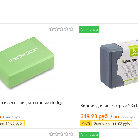
В наличии
оги зеленый (салатовый) Indigo
Кирпич для йоги серый 23х
349.20 руб.
 шт
/ шт
440 руб.
388 руб.
ия
44.00
руб.
-
10
%
Экономия
38.80
руб.
В наличии