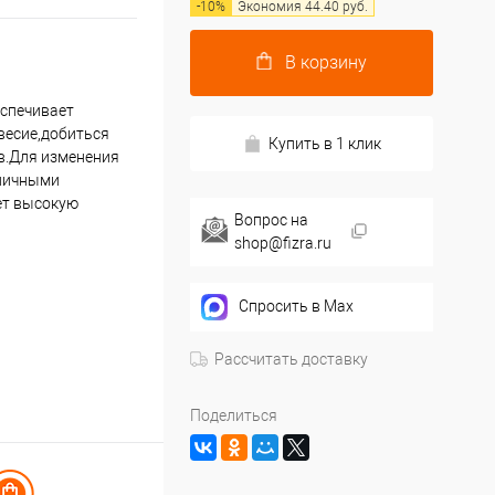
-
10
%
Экономия
44.40
руб.
В корзину
еспечивает
весие,добиться
Купить в 1 клик
в.Для изменения
зличными
ет высокую
Вопрос на
shop@fizra.ru
Спросить в Max
Рассчитать доставку
Поделиться