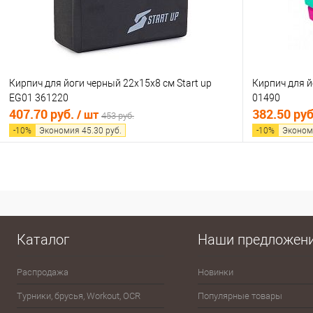
Кирпич для йоги черный 22х15х8 см Start up
Кирпич для й
EG01 361220
01490
407.70 руб.
382.50 ру
/ шт
453 руб.
-
10
%
Экономия
45.30
руб.
-
10
%
Эконом
В корзину
Купить в 1 клик
Сравнение
Купить в 1
В избранное
В наличии
В избранно
Каталог
Наши предложен
Распродажа
Новинки
Эспандеры
Турники, брусья, Workout, OCR
Популярные товары
Шахматы, шашки, лото, домино,
карты