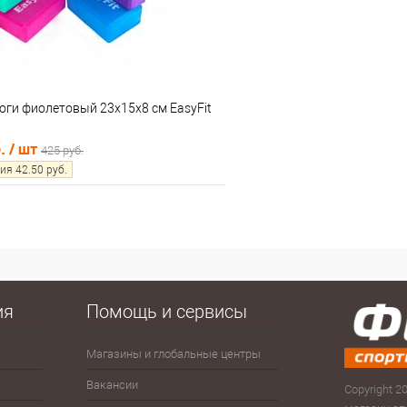
оги фиолетовый 23х15х8 см EasyFit
б.
/ шт
425 руб.
ия
42.50
руб.
В корзину
 клик
Сравнение
е
В наличии
ия
Помощь и сервисы
Магазины и глобальные центры
Антисептики
Зима
Сумк
рюк
Вакансии
Велоспорт
Зонты
Copyright 20
Скам