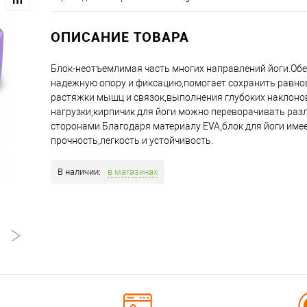
ОПИСАНИЕ ТОВАРА
Блок-неотъемлимая часть многих направлений йоги.Об
надежную опору и фиксацию,помогает сохранить равно
растяжки мышц и связок,выполнения глубоких наклоно
нагрузки,кирпичик для йоги можно переворачивать ра
сторонами.Благодаря материалу EVA,блок для йоги име
прочность,легкость и устойчивость.
В наличии:
в магазинах