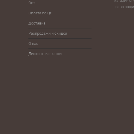
магазин сп
Опт
Волейбол
Йо-йо, волчки
права защ
Тур
Оплата по Qr
Гимнастика
Плавание
Фитн
Доставка
Детям
Разное
Фут
Распродажи и скидки
Железо
Спортпит, бутылки, шейкеры
Шнур
О нас
Дисконтные карты