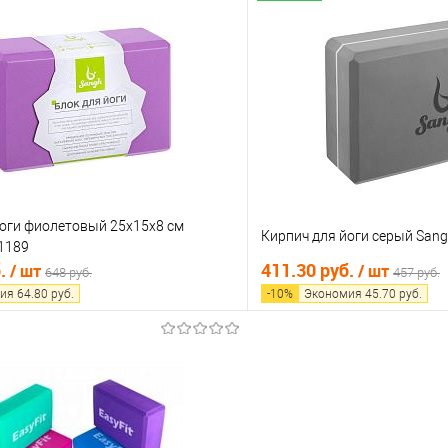
В корзину
В корз
 клик
Сравнение
Купить в 1 клик
е
В наличии
В избранное
йоги фиолетовый 25х15х8 см
Кирпич для йоги серый San
1189
б.
411.30 руб.
/ шт
/ шт
648 руб.
457 руб.
ия
64.80
руб.
-
10
%
Экономия
45.70
руб.
В корзину
В корз
 клик
Сравнение
Купить в 1 клик
е
В наличии
В избранное