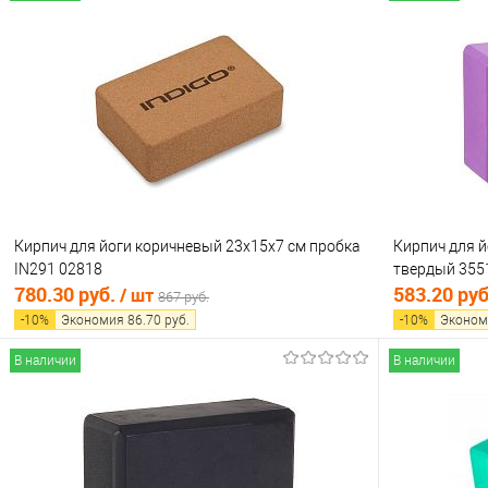
В корзину
Купить в 1 клик
Сравнение
Купить в 1
В избранное
В наличии
В избранно
Кирпич для йоги коричневый 23х15х7 см пробка
Кирпич для 
IN291 02818
твердый 355
780.30 руб.
583.20 ру
/ шт
867 руб.
-
10
%
Экономия
86.70
руб.
-
10
%
Эконом
В наличии
В наличии
В корзину
Купить в 1 клик
Сравнение
Купить в 1
В избранное
В наличии
В избранно