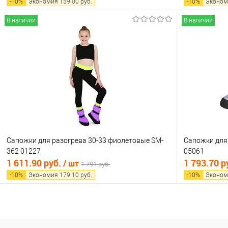
-
10
%
Экономия
159.00
руб.
-
10
%
Эконом
В наличии
В наличии
В корзину
Купить в 1 клик
Сравнение
Купить в 1
В избранное
В наличии
В избранно
Сапожки для разогрева 30-33 фиолетовые SM-
Сапожки для
362 01227
05061
1 611.90 руб.
1 793.70 р
/ шт
1 791 руб.
-
10
%
Экономия
179.10
руб.
-
10
%
Эконом
В корзину