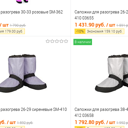
 разогрева 30-33 розовые SM-362
Сапожки для разогрева 26-
410 03655
1 431.90 руб.
/ шт
/ шт
1 790 руб.
1 591 р
ия
179.00
руб.
-
10
%
Экономия
159.10
руб.
В наличии
В корзину
В корз
 клик
Сравнение
Купить в 1 клик
е
В наличии
В избранное
 разогрева 26-29 сиреневые SM-410
Сапожки для разогрева 38-
412 03658
уб.
1 792.80 руб.
/ шт
/ шт
1 592 руб.
1 992 р