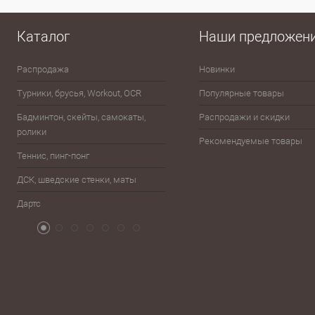
Купить в 1 клик
Сравнение
Купить в 1
В избранное
В наличии
В избранно
Каталог
Наши предложен
Распродажа
Новинки
Эспандеры
Турники, брусья, Workout, OCR
Популярные товары
Шахматы, шашки, лото, домино,
карты
Бадминтон, скейты, самокаты,
Распродажи и скидки
ролики
Баскетбол
Рекомендуемые товары
Теннис, пинг-понг
Бейсбол, лапта
ДСК, шведские стенки, маты
Бокс, единоборства
Дартс
Атрибутика болельщика