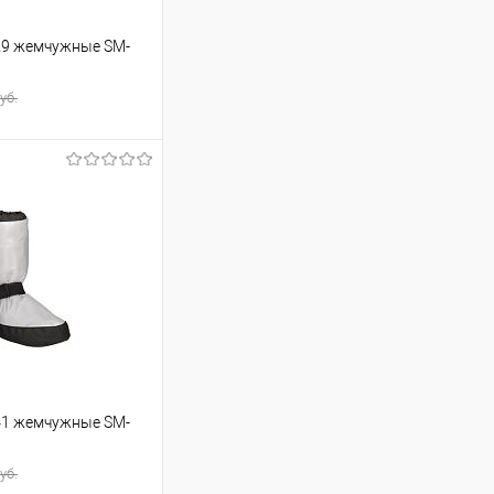
29 жемчужные SM-
уб.
ину
Сравнение
В наличии
41 жемчужные SM-
уб.