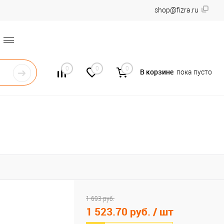
shop@fizra.ru
0
0
0
В корзине
пока пусто
1 693 руб.
1 523.70 руб.
/ шт