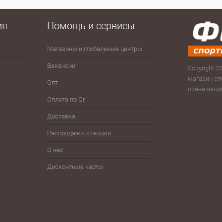
 клик
Сравнение
е
В наличии
ия
Помощь и сервисы
Магазины и глобальные центры
Антисептики
Зима
Сумк
рюк
Вакансии
Велоспорт
Зонты
Copyright 20
Скам
магазин сп
Опт
Волейбол
Йо-йо, волчки
права защ
Тур
Оплата по Qr
Гимнастика
Плавание
Фитн
Доставка
Детям
Разное
Фут
Распродажи и скидки
Железо
Спортпит, бутылки, шейкеры
Шнур
О нас
Дисконтные карты