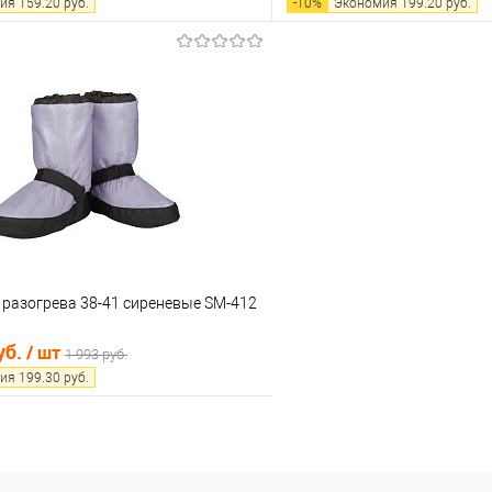
ия
159.20
руб.
-
10
%
Экономия
199.20
руб.
В корзину
В корз
 клик
Сравнение
Купить в 1 клик
е
В наличии
В избранное
 разогрева 38-41 сиреневые SM-412
уб.
/ шт
1 993 руб.
ия
199.30
руб.
В корзину