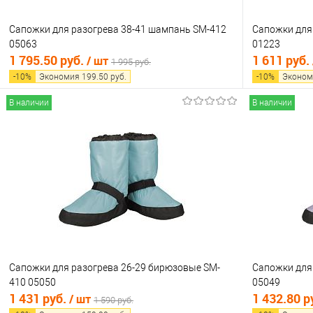
Сапожки для разогрева 38-41 шампань SM-412
Сапожки для
05063
01223
1 795.50 руб.
1 611 руб.
/ шт
1 995 руб.
-
10
%
Экономия
199.50
руб.
-
10
%
Эконом
В наличии
В наличии
В корзину
Купить в 1 клик
Сравнение
Купить в 1
В избранное
В наличии
В избранно
Сапожки для разогрева 26-29 бирюзовые SM-
Сапожки для
410 05050
05049
1 431 руб.
1 432.80 р
/ шт
1 590 руб.