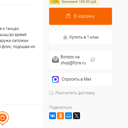
-
10
%
Экономия
169.30
руб.
В корзину
 и танцах.
мышц во время
Купить в 1 клик
наружи сапожки
 флис, подошва из
Вопрос на
shop@fizra.ru
Спросить в Max
Рассчитать доставку
Поделиться