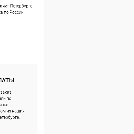
анкт-Петербурге
ка по России
ЛАТЫ
 заказ
или по
и же
ном из наших
етербурге.