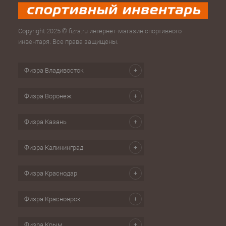
Copyright 2025 © fizra.ru интернет-магазин спортивного
инвентаря. Все права защищены.
Физра Владивосток
Физра Воронеж
Физра Казань
Физра Калининград
Физра Краснодар
Физра Красноярск
Физра Крым