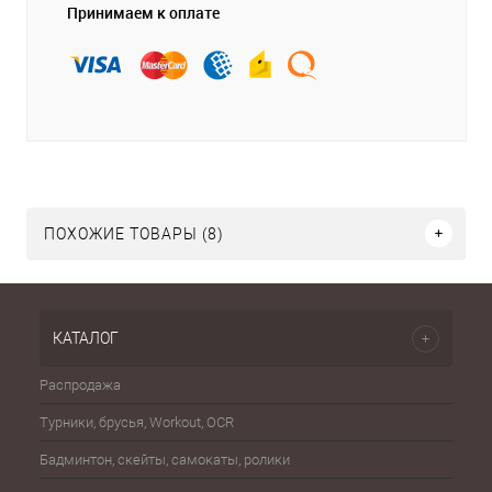
Принимаем к оплате
ПОХОЖИЕ ТОВАРЫ (8)
КАТАЛОГ
Распродажа
Эспа
Турники, брусья, Workout, OCR
Шахма
Бадминтон, скейты, самокаты, ролики
Баске