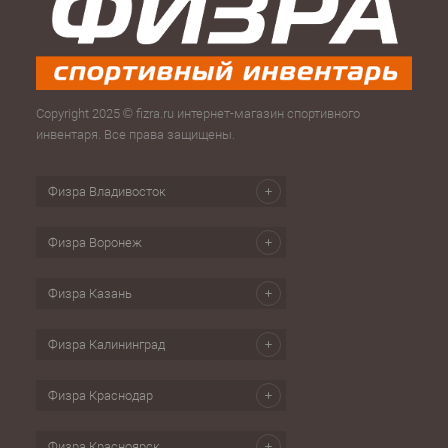
Copyright 2025 © fizra.ru интернет-магазин спортивного
инвентаря. Все права защищены.
Физра Владивосток
Физра Воронеж
Физра Казань
Физра Калининград
Физра Краснодар
Физра Красноярск