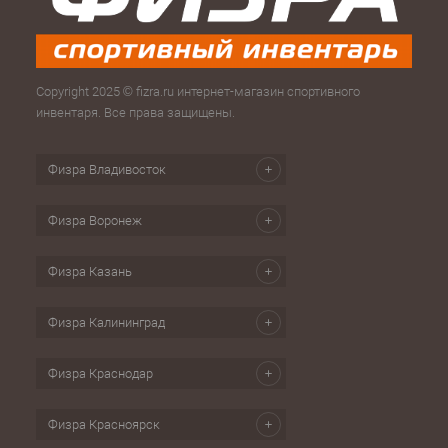
Copyright 2025 © fizra.ru интернет-магазин спортивного
инвентаря. Все права защищены.
Физра Владивосток
Физра Воронеж
Физра Казань
Физра Калининград
Физра Краснодар
Физра Красноярск