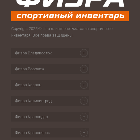
Copyright 2025 © fizra.ru интернет-магазин спортивного
инвентаря. Все права защищены.
Физра Владивосток
Физра Воронеж
Физра Казань
Физра Калининград
Физра Краснодар
Физра Красноярск