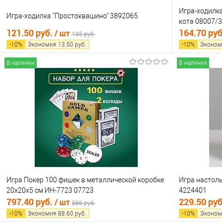
Игра-ходилка
Игра-ходилка "Простоквашино" 3892065
кота 08007/
121.50 руб.
164.70 ру
/ шт
135 руб.
-
10
%
Экономия
13.50
руб.
-
10
%
Эконом
В наличии
В наличии
В корзину
Купить в 1 клик
Сравнение
Купить в 1
В избранное
В наличии
В избранно
Игра Покер 100 фишек в металлической коробке
Игра настоль
20х20х5 см ИН-7723 07723
4224401
797.40 руб.
229.50 ру
/ шт
886 руб.
-
10
%
Экономия
88.60
руб.
-
10
%
Эконом