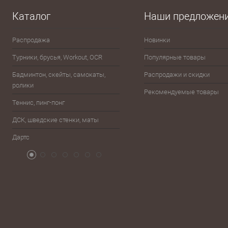
В избранное
В наличии
В избранно
Каталог
Наши предложен
Распродажа
Новинки
Эспандеры
Турники, брусья, Workout, OCR
Популярные товары
Шахматы, шашки, лото, домино,
карты
Бадминтон, скейты, самокаты,
Распродажи и скидки
ролики
Баскетбол
Рекомендуемые товары
Теннис, пинг-понг
Бейсбол, лапта
ДСК, шведские стенки, маты
Бокс, единоборства
Дартс
Атрибутика болельщика