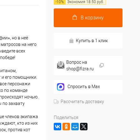
-
10
%
Экономия
18.50
руб.
В корзину
ии», но в неё
Купить в 1 клик
 матросов на него
ыведите всех
победе!
Вопрос на
shop@fizra.ru
питаном,
 и его помощники.
 все персонажи
Спросить в Max
о по команде
е происходят ночью.
Рассчитать доставку
 по захвату
ше членов экипажа
Поделиться
уждают, кто из них
ок, против кот