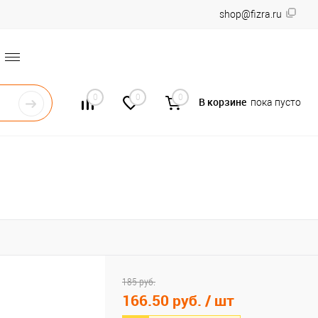
shop@fizra.ru
0
0
0
В корзине
пока пусто
185 руб.
166.50 руб.
/ шт