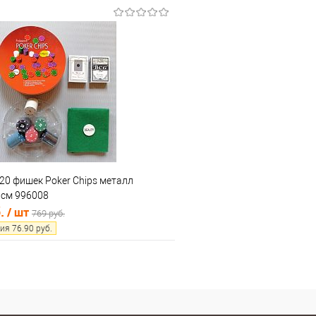
В корзину
В корз
 клик
Сравнение
Купить в 1 клик
е
В наличии
В избранное
20 фишек Poker Chips металл
 см 996008
б.
/ шт
769 руб.
ия
76.90
руб.
В корзину
 клик
Сравнение