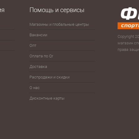
е
В наличии
ия
Помощь и сервисы
Магазины и глобальные центры
Антисептики
Зима
Сумк
рюк
Вакансии
Велоспорт
Зонты
Copyright 20
Скам
магазин сп
Опт
Волейбол
Йо-йо, волчки
права защ
Тур
Оплата по Qr
Гимнастика
Плавание
Фитн
Доставка
Детям
Разное
Фут
Распродажи и скидки
Железо
Спортпит, бутылки, шейкеры
Шнур
О нас
Дисконтные карты