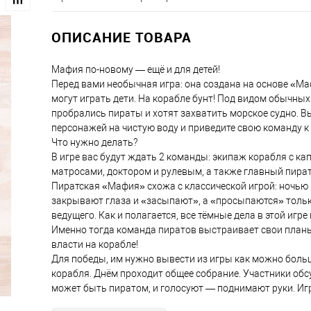
ОПИСАНИЕ ТОВАРА
Мафия по-новому — ещё и для детей!
Перед вами необычная игра: она создана на основе «Маф
могут играть дети. На корабле бунт! Под видом обычных
пробрались пираты и хотят захватить морское судно. В
персонажей на чистую воду и приведите свою команду к 
Что нужно делать?
В игре вас будут ждать 2 команды: экипаж корабля с ка
матросами, доктором и рулевым, а также главный пират
Пиратская «Мафия» схожа с классической игрой: ночью
закрывают глаза и «засыпают», а «просыпаются» тольк
ведущего. Как и полагается, все тёмные дела в этой игр
Именно тогда команда пиратов выстраивает свои планы
власти на корабле!
Для победы, им нужно вывести из игры как можно боль
корабля. Днём проходит общее собрание. Участники обс
может быть пиратом, и голосуют — поднимают руки. Игр