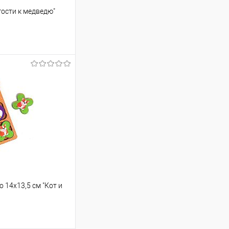
гости к медведю"
ину
Сравнение
В наличии
 14х13,5 см "Кот и