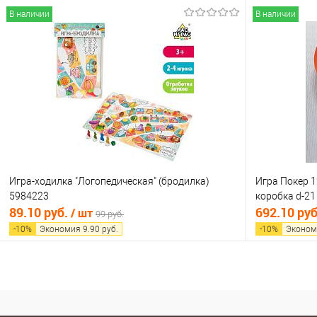
В наличии
В наличии
В корзину
Купить в 1 клик
Сравнение
Купить в 1
В избранное
В наличии
В избранно
Игра-ходилка "Логопедическая" (бродилка)
Игра Покер 1
5984223
коробка d-21
89.10 руб.
692.10 ру
/ шт
99 руб.
-
10
%
Экономия
9.90
руб.
-
10
%
Эконом
В корзину
Купить в 1 клик
Сравнение
Купить в 1