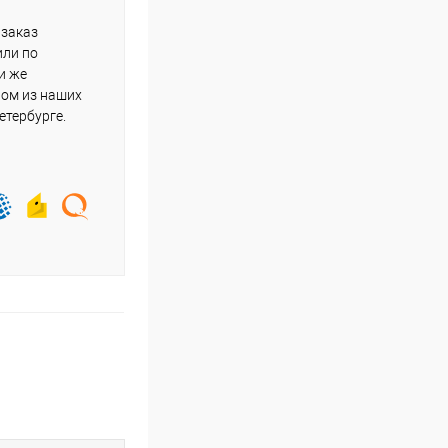
 заказ
или по
и же
ном из наших
етербурге.