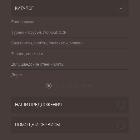
КАТАЛОГ
Распродажа
Эспа
Турники, брусья, Workout, OCR
Шахма
Бадминтон, скейты, самокаты, ролики
Баске
Теннис, пинг-понг
Бейсб
ДСК, шведские стенки, маты
Бокс,
Дартс
Атриб
НАШИ ПРЕДЛОЖЕНИЯ
ПОМОЩЬ И СЕРВИСЫ