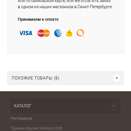
или по банковской карте, или же оплатить заказ
в одном из наших магазинов в Санкт-Петербурге.
Принимаем к оплате
ПОХОЖИЕ ТОВАРЫ (8)
КАТАЛОГ
Распродажа
Эспа
Турники, брусья, Workout, OCR
Шахма