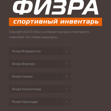
Copyright 2025 © fizra.ru интернет-магазин спортивного
инвентаря. Все права защищены.
Физра Владивосток
Физра Воронеж
Физра Казань
Физра Калининград
Физра Краснодар