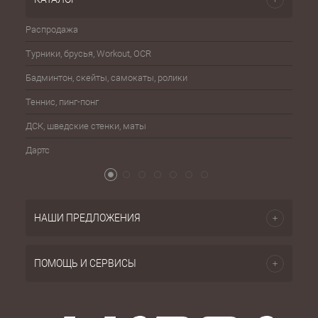
Распродажа
Эспа
Турники, брусья, Workout, OCR
Шахма
Бадминтон, скейты, самокаты, ролики
Баске
Теннис, пинг-понг
Бейсб
ДСК, шведские стенки, маты
Бокс,
Дартс
Атриб
НАШИ ПРЕДЛОЖЕНИЯ
ПОМОЩЬ И СЕРВИСЫ