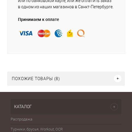
или по банковской карте, или же оплатить заказ
в одном из наших магазинов в Санкт-Петербурге.
Принимаем к оплате
ПОХОЖИЕ ТОВАРЫ (8)
КАТАЛОГ
Распродажа
Эспа
Турники, брусья, Workout, OCR
Шахма