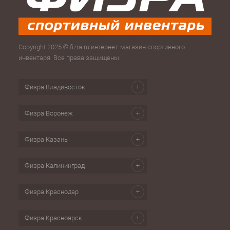
Copyright 2025 © fizra.ru интернет-магазин спортивного
инвентаря. Все права защищены.
Физра Владивосток
Физра Воронеж
Физра Казань
Физра Калининград
Физра Краснодар
Физра Красноярск