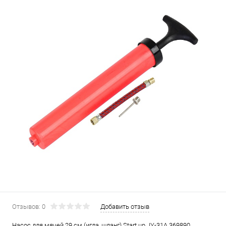
Отзывов: 0
Добавить отзыв
Насос для мячей 29 см (игла, шланг) Start up JY-31A 369890