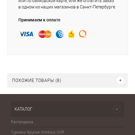
или по банковской карте, или же оплатить заказ
в одном из наших магазинов в Санкт-Петербурге.
Принимаем к оплате
ПОХОЖИЕ ТОВАРЫ (8)
КАТАЛОГ
Распродажа
Эспа
Турники, брусья, Workout, OCR
Шахма