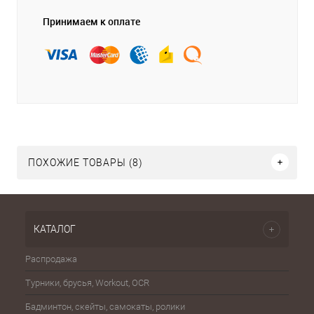
Принимаем к оплате
ПОХОЖИЕ ТОВАРЫ (8)
КАТАЛОГ
Распродажа
Эспа
Турники, брусья, Workout, OCR
Шахма
Бадминтон, скейты, самокаты, ролики
Баске