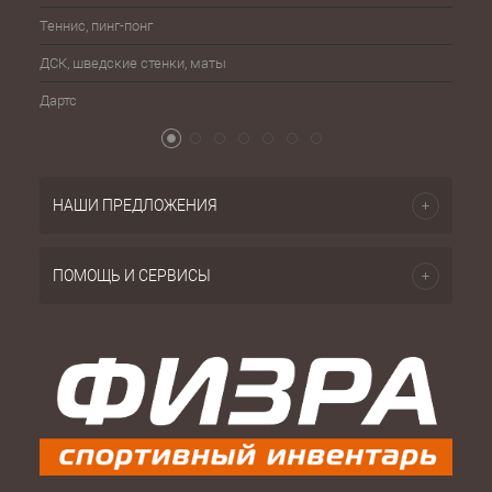
Теннис, пинг-понг
Бейсб
ДСК, шведские стенки, маты
Бокс,
Дартс
Атриб
НАШИ ПРЕДЛОЖЕНИЯ
ПОМОЩЬ И СЕРВИСЫ