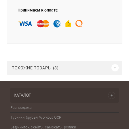
Принимаем к оплате
ПОХОЖИЕ ТОВАРЫ (8)
КАТАЛОГ
Распродажа
Эспа
Турники, брусья, Workout, OCR
Шахма
Бадминтон, скейты, самокаты, ролики
Баске