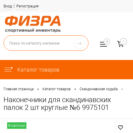
Вход
Регистрация
0
Каталог товаров
•
•
•
Главная страница
Каталог товаров
Скандинавская ходьба
Нак
Наконечники для скандинавских
палок 2 шт круглые №6 9975101
В наличии