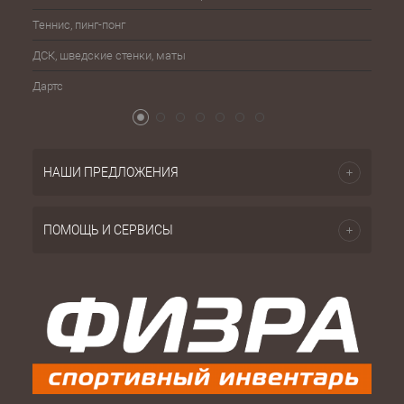
Теннис, пинг-понг
Бейсб
ДСК, шведские стенки, маты
Бокс,
Дартс
Атриб
НАШИ ПРЕДЛОЖЕНИЯ
ПОМОЩЬ И СЕРВИСЫ