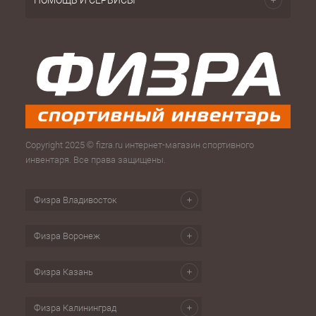
ПОМОЩЬ И СЕРВИСЫ
Copyright 2025 © fizra.ru интернет-магазин спортивного
инвентаря. Все права защищены.
Физра Владивосток
Физра Воронеж
Физра Казань
Физра Калининград